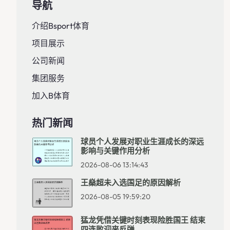
导航
介绍bsport体育
项目展示
公司新闻
集团服务
加入B体育
热门新闻
球员个人发展对职业生涯成长的深远
影响与关键作用分析
2026-08-06 13:14:43
王燊超未入选国足的原因解析
2026-08-05 19:59:20
猛龙凭借关键时刻表现险胜国王 结束
四连败迎来反弹