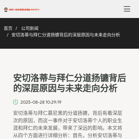
首页
公司新闻
安切洛蒂与拜仁分道扬镳背后的深层原因与未来走向分析
安切洛蒂与拜仁分道扬镳背后
的深层原因与未来走向分析
2025-08-28 10:29:19
安切洛蒂与拜仁慕尼黑的分道扬镳，背后有着深层
次的原因，而这一事件对于安切洛蒂个人的职业生
涯和拜仁的未来发展，带来了深远的影响。本文将
从四个方面进行详细分析：首先，分析安切洛蒂与