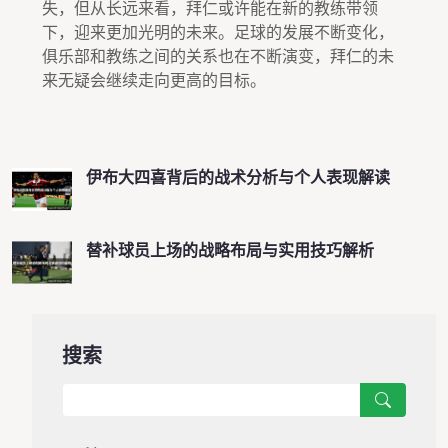
失，但从长远来看，拜仁或许能在新的教练带领
下，迎来更加光明的未来。足球的发展不断变化，
俱乐部和教练之间的关系也在不断演变，拜仁的未
来无疑会继续走向更高的目标。
伊布大四喜背后的战术分析与个人表现解读
替补球员上场的战略布局与实用技巧解析
搜索