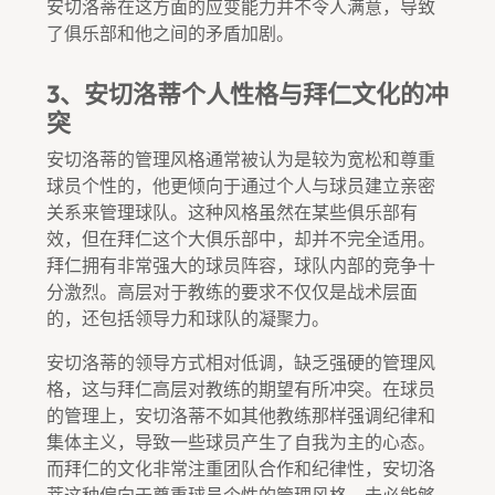
安切洛蒂在这方面的应变能力并不令人满意，导致
了俱乐部和他之间的矛盾加剧。
3、安切洛蒂个人性格与拜仁文化的冲
突
安切洛蒂的管理风格通常被认为是较为宽松和尊重
球员个性的，他更倾向于通过个人与球员建立亲密
关系来管理球队。这种风格虽然在某些俱乐部有
效，但在拜仁这个大俱乐部中，却并不完全适用。
拜仁拥有非常强大的球员阵容，球队内部的竞争十
分激烈。高层对于教练的要求不仅仅是战术层面
的，还包括领导力和球队的凝聚力。
安切洛蒂的领导方式相对低调，缺乏强硬的管理风
格，这与拜仁高层对教练的期望有所冲突。在球员
的管理上，安切洛蒂不如其他教练那样强调纪律和
集体主义，导致一些球员产生了自我为主的心态。
而拜仁的文化非常注重团队合作和纪律性，安切洛