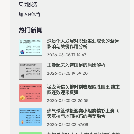
集团服务
加入B体育
热门新闻
球员个人发展对职业生涯成长的深远
影响与关键作用分析
2026-08-06 13:14:43
王燊超未入选国足的原因解析
2026-08-05 19:59:20
猛龙凭借关键时刻表现险胜国王 结束
四连败迎来反弹
2026-08-05 02:26:58
热气球篮球投篮赛小组赛精彩上演飞
天竞技与地面技巧的完美融合
2026-08-03 02:47:08