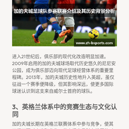
进入21世纪后，俱乐部的现代化改造明显加速。
2009年启用的加的夫城球场取代历史悠久的尼尼安
公园，成为俱乐部迈向现代足球经营体系的重要里
程碑。2013年，加的夫城历史性地升入英超，虽仅
征战一个赛季便降级，但其影响深远，使更多国际
球迷认识到这支来自威尔士首府的球队。
3、英格兰体系中的竞赛生态与文化认
同
加的夫城长期在英格兰联赛体系中参与竞争，使其