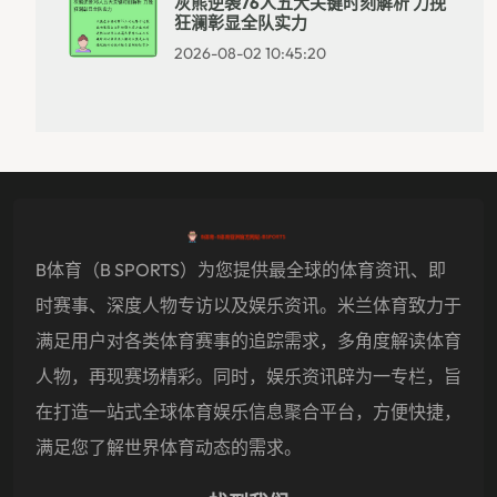
灰熊逆袭76人五大关键时刻解析 力挽
狂澜彰显全队实力
2026-08-02 10:45:20
B体育（B SPORTS）为您提供最全球的体育资讯、即
时赛事、深度人物专访以及娱乐资讯。米兰体育致力于
满足用户对各类体育赛事的追踪需求，多角度解读体育
人物，再现赛场精彩。同时，娱乐资讯辟为一专栏，旨
在打造一站式全球体育娱乐信息聚合平台，方便快捷，
满足您了解世界体育动态的需求。