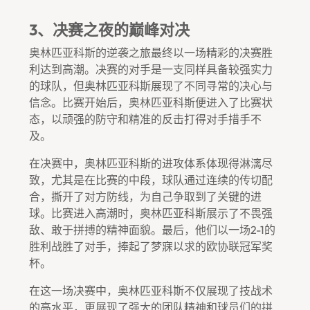
3、决赛之夜的巅峰对决
奥林匹亚科斯的逆袭之旅最终以一场精彩的决赛胜
利达到高潮。决赛的对手是一支同样具备较强实力
的球队，但奥林匹亚科斯展现了不同寻常的决心与
信念。比赛开始后，奥林匹亚科斯便进入了比赛状
态，以顽强的防守和精准的反击打得对手措手不
及。
在决赛中，奥林匹亚科斯的进攻体系体现得淋漓尽
致，尤其是在比赛的中段，球队通过连续的传切配
合，撕开了对方防线，为自己争取到了关键的进
球。比赛进入高潮时，奥林匹亚科斯展示了不畏强
敌、敢于拼搏的精神面貌。最后，他们以一场2-1的
胜利战胜了对手，捧起了梦寐以求的欧协联冠军奖
杯。
在这一场决赛中，奥林匹亚科斯不仅展现了技战术
的高水平，更展现了强大的团队精神和球员们的拼