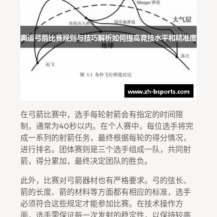
在弓箭比赛中，选手每轮射箭会有指定的时间限
制，通常为40秒以内。在个人赛中，每位选手将完
成一系列的射箭任务，最终根据每轮的得分情况，
进行排名。团体赛则是三个选手组成一队，共同射
箭，得分累加，最终决定团队的胜负。
此外，比赛对弓箭器材也有严格要求。弓的弦长、
箭的长度、箭的材料等方面都有相应的标准，选手
必须符合这些规定才能参加比赛。在技术操作方
面，选手需保证每一次发射的稳定性，以保持较高