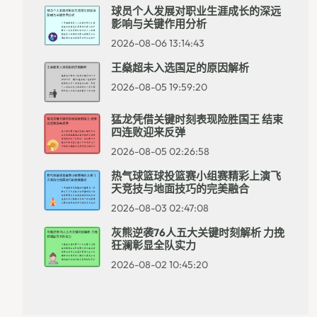
球员个人发展对职业生涯成长的深远
影响与关键作用分析
2026-08-06 13:14:43
王燊超未入选国足的原因解析
2026-08-05 19:59:20
猛龙凭借关键时刻表现险胜国王 结束
四连败迎来反弹
2026-08-05 02:26:58
热气球篮球投篮赛小组赛精彩上演飞
天竞技与地面技巧的完美融合
2026-08-03 02:47:08
灰熊逆袭76人五大关键时刻解析 力挽
狂澜彰显全队实力
2026-08-02 10:45:20