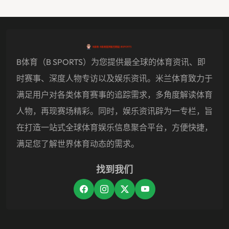
B体育（B SPORTS）为您提供最全球的体育资讯、即
时赛事、深度人物专访以及娱乐资讯。米兰体育致力于
满足用户对各类体育赛事的追踪需求，多角度解读体育
人物，再现赛场精彩。同时，娱乐资讯辟为一专栏，旨
在打造一站式全球体育娱乐信息聚合平台，方便快捷，
满足您了解世界体育动态的需求。
找到我们