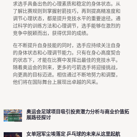
求选手具备出色的心理素质和稳定的身体状态。从
了解比赛规则到掌握射箭技巧，再到提高精准度和
调节心理状态，都是提升竞技水平的重要途径。通
过科学的训练方法和心理调节，选手能够在激烈的
竞争中脱颖而出，获得优异的成绩。
在不断提升自身技能的同时，选手应持续关注自身
的身体状态和心理调节能力。只有在身心高度契合
的状态下，才能在比赛中发挥出最佳的竞技水平。
随着奥运会的到来，更多的弓箭选手将迎接挑战，
向更高的目标迈进。相信通过不断地努力和调整，
他们将在国际舞台上展现出卓越的风采。
奥运会足球项目吸引投资潜力分析与商业价值拓
展路径探讨
女单冠军尘埃落定 乒乓球的未来从这里起航