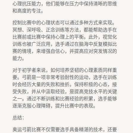
心理抗压能力，他们能够在压力中保持清晰的思维
和高度的专注。
控制比赛中的心理状态可以通过多种方式来实现。
冥想、深呼吸、正念训练等方法，都能帮助选手在
比赛前或比赛中保持心理上的平衡。此外，视觉化
训练也被广泛应用，选手通过在脑海中反复模拟比
赛的情境，来增强自信心，并提高应对突发情况的
能力。
对于初学者来说，如何培养坚韧的心理素质同样重
要。弓箭是一项非常考验耐性的运动，选手在训练
时会经历大量的失败和挫折。保持积极的心态，接
受失败，并从中汲取经验，是提高竞技水平的关键
之一。通过不断训练和比赛经验的积累，选手能够
逐渐克服心理障碍，提升比赛中的表现。
总结：
奥运弓箭比赛不仅需要选手具备精湛的技术，还要