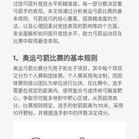
过技巧提升竞技水平和精准度，每一部分都决定着
弓箭手的表现。本文将通过分析奥运弓箭比赛的基
本规则、弓箭技巧的核心要素、提高精准度的方
法、以及心理因素对竞技表现的影响等四个方面，
来全面解析如何提升竞技水平，助力弓箭运动员在
比赛中取得最佳表现。
1、奥运弓箭比赛的基本规则
奥运弓箭比赛分为男子和女子项目，其中每个项目
又分为个人赛和团体赛。个人赛采用淘汰制，而团
体赛则是以团队为单位进行比拼。在比赛中，选手
需要在规定的距离内，使用复合弓或传统弓瞄准靶
心，争取尽可能多地射中靶心区域，从而获得高
分。比赛规则规定，选手的射箭距离为70米，采用
10环靶标，并根据选手射中的环数决定得分。