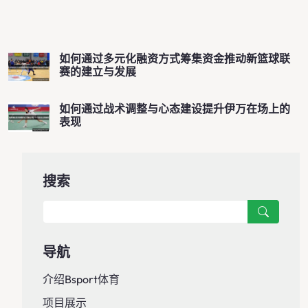
如何通过多元化融资方式筹集资金推动新篮球联
赛的建立与发展
如何通过战术调整与心态建设提升伊万在场上的
表现
搜索
导航
介绍bsport体育
项目展示