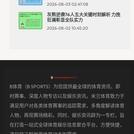
2026-08-03 02:47:08
灰熊逆袭76人五大关键时刻解析 力挽
狂澜彰显全队实力
2026-08-02 10:45:20
B体育（B SPORTS）为您提供最全球的体育资讯、即
时赛事、深度人物专访以及娱乐资讯。米兰体育致力于
满足用户对各类体育赛事的追踪需求，多角度解读体育
人物，再现赛场精彩。同时，娱乐资讯辟为一专栏，旨
在打造一站式全球体育娱乐信息聚合平台，方便快捷，