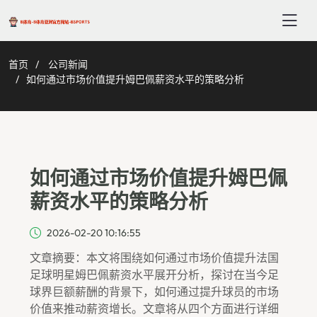
首页
公司新闻
如何通过市场价值提升姆巴佩薪资水平的策略分析
如何通过市场价值提升姆巴佩
薪资水平的策略分析
2026-02-20 10:16:55
文章摘要：本文将围绕如何通过市场价值提升法国
足球明星姆巴佩薪资水平展开分析，探讨在当今足
球界巨额薪酬的背景下，如何通过提升球员的市场
价值来推动薪资增长。文章将从四个方面进行详细