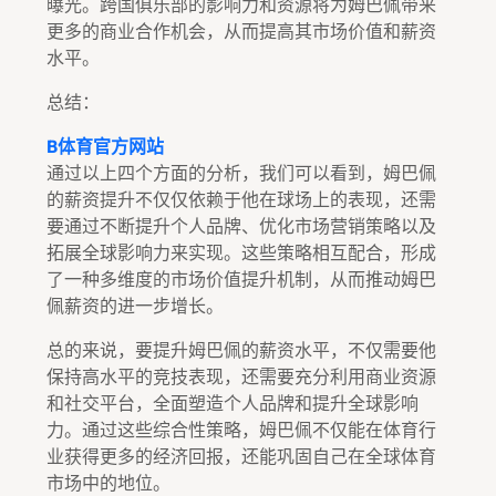
曝光。跨国俱乐部的影响力和资源将为姆巴佩带来
更多的商业合作机会，从而提高其市场价值和薪资
水平。
总结：
B体育官方网站
通过以上四个方面的分析，我们可以看到，姆巴佩
的薪资提升不仅仅依赖于他在球场上的表现，还需
要通过不断提升个人品牌、优化市场营销策略以及
拓展全球影响力来实现。这些策略相互配合，形成
了一种多维度的市场价值提升机制，从而推动姆巴
佩薪资的进一步增长。
总的来说，要提升姆巴佩的薪资水平，不仅需要他
保持高水平的竞技表现，还需要充分利用商业资源
和社交平台，全面塑造个人品牌和提升全球影响
力。通过这些综合性策略，姆巴佩不仅能在体育行
业获得更多的经济回报，还能巩固自己在全球体育
市场中的地位。