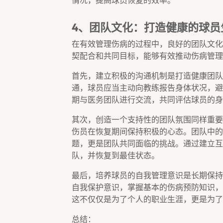
情况，提高球员恢复的效率。
4、团队文化：打造健康的球员
在有效管理伤病的过程中，良好的团队文化
契配合和共同目标，能够有效推动伤病管理
首先，建立积极的沟通机制是打造健康团队
通，球员应当主动向教练报告身体状况，避
期与医务团队进行交流，共同评估球员的身
其次，创造一个支持性的团队氛围同样重要
伤员在恢复期间保持积极的心态。团队中的
题，更是团队共同面临的挑战。通过建立互
队，并恢复到最佳状态。
最后，培养球员的自我管理意识是长期保持
自我保护意识，掌握基本的伤病预防知识，
这不仅仅是为了个人的职业生涯，更是为了
总结：