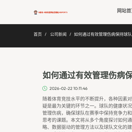
网站首
首页
公司新闻
如何通过有效管理伤病保持球队
如何通过有效管理伤病
2026-02-22 10:11:46
随着体育竞技水平的不断提升，各种因素对
疑是最为关键的环节之一。球队的健康状况
管理伤病，确保球队在赛季中保持竞争力和
思考的课题。本文将从多个角度探讨如何通
略、数据驱动的管理方法以及球队文化的建