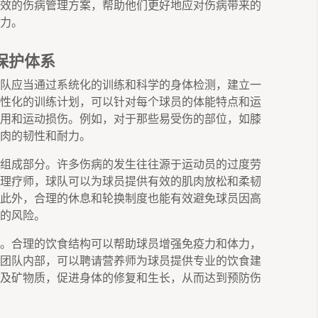
效的伤病管理方案，帮助他们更好地应对伤病带来的
力。
保护体系
队应当通过系统化的训练和科学的身体检测，建立一
性化的训练计划，可以针对每个球员的体能特点和运
用和运动损伤。例如，对于那些易受伤的部位，如膝
肉的韧性和耐力。
组成部分。许多伤病的发生往往源于运动员的过度劳
理疗师，球队可以为球员提供有效的肌肉放松和柔韧
此外，合理的休息和轮换制度也能有效避免球员因高
的风险。
。合理的饮食结构可以帮助球员增强免疫力和体力，
团队内部，可以聘请营养师为球员提供专业的饮食建
及矿物质，促进身体的修复和生长，从而达到预防伤