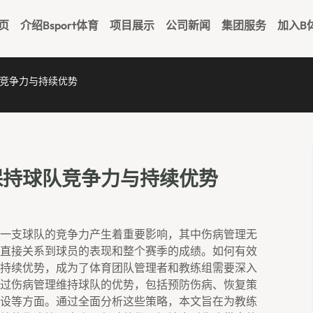
页
介绍bsport体育
项目展示
公司新闻
集团服务
加入B
竞争力与持续优势
保持球队竞争力与持续优势
一支球队的竞争力产生着重要影响，其中伤病管理无
直接关系到球员的表现和整个赛季的成绩。如何有效
持续优势，成为了体育团队管理者和教练组需要深入
过伤病管理维持球队的优势，包括预防伤病、恢复策
设等方面。通过全面分析这些策略，本文旨在为教练