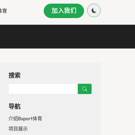
加入我们
体育
搜索
导航
介绍bsport体育
项目展示