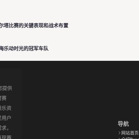
尔塔比赛的关键表现和战术布置
海乐动时光的冠军车队
为您提供
时赛
娱乐资
足用户
导航
需求，
网站首页
再现赛