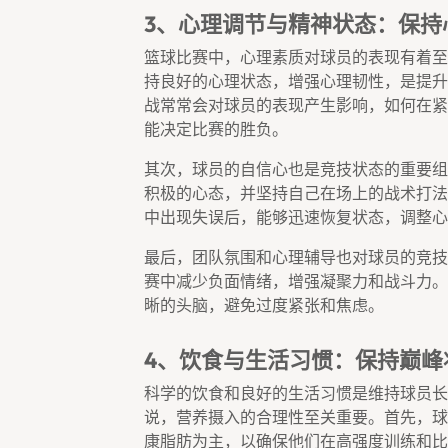
3、心理调节与精神状态：保持
篮球比赛中，心理素质对球员的表现有着至
持良好的心理状态，增强心理韧性，是提升
战常常会对球员的表现产生影响，如何在紧
能决定比赛的胜负。
其次，球员的自信心也是竞技状态的重要组
积极的心态，并坚持自己在场上的战术打法
中出现失误后，能够迅速恢复状态，调整心
最后，团队氛围和心理辅导也对球员的竞技
赛中减少负面情绪，增强凝聚力和战斗力。
晰的头脑，避免过度紧张和焦虑。
4、饮食与生活习惯：保持巅峰
科学的饮食和良好的生活习惯是维持球员长
说，营养摄入的合理性至关重要。首先，球
康脂肪为主，以确保他们在高强度训练和比