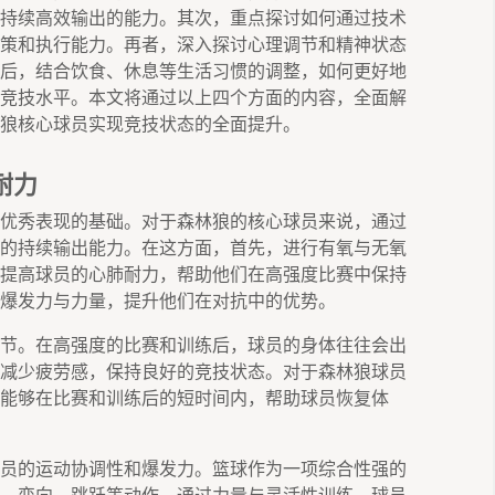
持续高效输出的能力。其次，重点探讨如何通过技术
策和执行能力。再者，深入探讨心理调节和精神状态
后，结合饮食、休息等生活习惯的调整，如何更好地
竞技水平。本文将通过以上四个方面的内容，全面解
狼核心球员实现竞技状态的全面提升。
耐力
优秀表现的基础。对于森林狼的核心球员来说，通过
的持续输出能力。在这方面，首先，进行有氧与无氧
提高球员的心肺耐力，帮助他们在高强度比赛中保持
爆发力与力量，提升他们在对抗中的优势。
节。在高强度的比赛和训练后，球员的身体往往会出
减少疲劳感，保持良好的竞技状态。对于森林狼球员
能够在比赛和训练后的短时间内，帮助球员恢复体
员的运动协调性和爆发力。篮球作为一项综合性强的