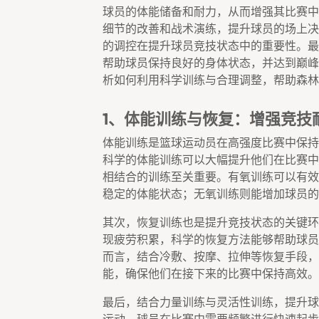
球员的体能储备和耐力，从而增强其比赛中
细节的改善和战术演练，提升球员的场上决
的调控在提升球员竞技状态中的重要性。最
帮助球员保持良好的身体状态，并达到巅峰
析如何利用科学训练与合理调整，帮助森林
1、体能训练与恢复：增强竞技
体能训练是篮球运动员在高强度比赛中保持
科学的体能训练可以大幅提升他们在比赛中
相结合的训练至关重要。有氧训练可以有效
稳定的体能状态；无氧训练则能增加球员的
其次，恢复训练也是提升竞技状态的关键环
现疲劳积累，科学的恢复方法能够帮助球员
而言，结合冷敷、按摩、拉伸等恢复手段，
能，确保他们在接下来的比赛中保持高效。
最后，结合力量训练与灵活性训练，提升球