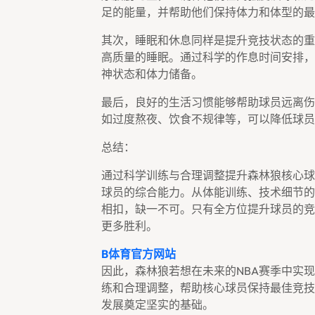
足的能量，并帮助他们保持体力和体型的最
其次，睡眠和休息同样是提升竞技状态的重
高质量的睡眠。通过科学的作息时间安排，
神状态和体力储备。
最后，良好的生活习惯能够帮助球员远离伤
如过度熬夜、饮食不规律等，可以降低球员
总结：
通过科学训练与合理调整提升森林狼核心球
球员的综合能力。从体能训练、技术细节的
相扣，缺一不可。只有全方位提升球员的竞
更多胜利。
B体育官方网站
因此，森林狼若想在未来的NBA赛季中实
练和合理调整，帮助核心球员保持最佳竞技
发展奠定坚实的基础。