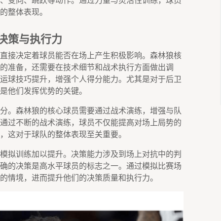
、变向、跳跃等动作。通过力量与灵活性训练，球员
的整体表现。
决策与执行力
直接决定着球员能否在场上产生积极影响。森林狼核
的准备，还需要在技术细节和战术执行方面做出调
运球技巧提升，增强个人得分能力。尤其是对于后卫
是他们发挥优势的关键。
分。森林狼的核心球员需要通过战术演练，增强与队
通过不断的战术演练，球员不仅能提高对场上局势的
，这对于球队的整体表现至关重要。
模拟训练加以提升。决策能力涉及到场上对抗中的判
确的决策是高水平球员的标志之一。通过模拟比赛场
的情境，进而提升他们的决策质量和执行力。