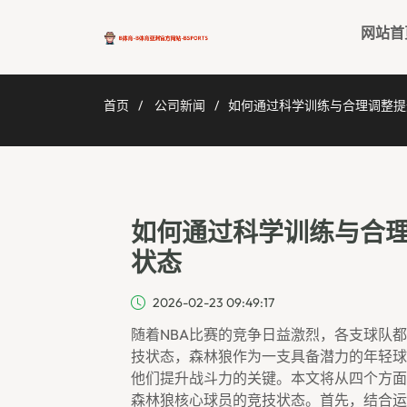
网站首
首页
公司新闻
如何通过科学训练与合理调整提
如何通过科学训练与合
状态
2026-02-23 09:49:17
随着NBA比赛的竞争日益激烈，各支球队
技状态，森林狼作为一支具备潜力的年轻球
他们提升战斗力的关键。本文将从四个方面
森林狼核心球员的竞技状态。首先，结合运