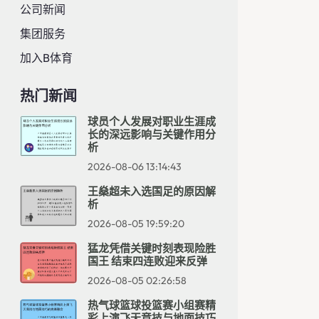
公司新闻
集团服务
加入B体育
热门新闻
球员个人发展对职业生涯成
长的深远影响与关键作用分
析
2026-08-06 13:14:43
王燊超未入选国足的原因解
析
2026-08-05 19:59:20
猛龙凭借关键时刻表现险胜
国王 结束四连败迎来反弹
2026-08-05 02:26:58
热气球篮球投篮赛小组赛精
彩上演飞天竞技与地面技巧