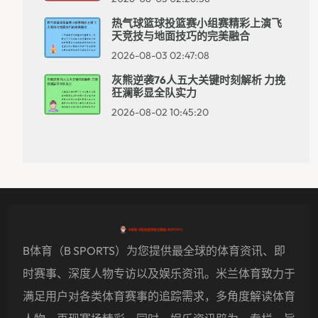
热气球篮球投篮赛小组赛精彩上演飞
天竞技与地面技巧的完美融合
2026-08-03 02:47:08
灰熊逆袭76人五大关键时刻解析 力挽
狂澜彰显全队实力
2026-08-02 10:45:20
B体育（B SPORTS）为您提供最全球的体育资讯、即
时赛事、深度人物专访以及娱乐资讯。米兰体育致力于
满足用户对各类体育赛事的追踪需求，多角度解读体育