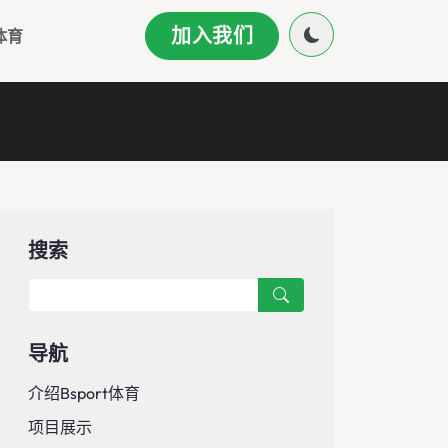
加入我们
体育
搜索
导航
介绍bsport体育
项目展示