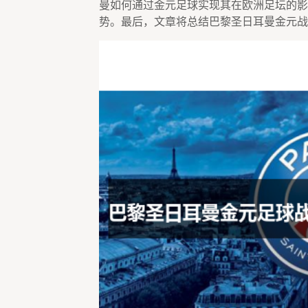
曼如何通过金元足球实现其在欧洲足坛的影
势。最后，文章将总结巴黎圣日耳曼金元战