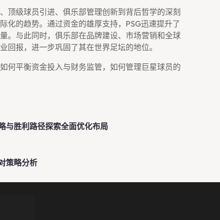
、顶级球员引进、俱乐部管理创新到背后哲学的深刻
际化的趋势。通过资金的雄厚支持，PSG迅速提升了
量。与此同时，俱乐部在品牌建设、市场营销和全球
业回报，进一步巩固了其在世界足坛的地位。
如何平衡资金投入与财务监管，如何管理巨星球员的
略与胜利路径探索全面优化布局
对策略分析