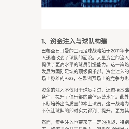
1、资金注入与球队构建
巴黎圣日耳曼的金元足球战略始于2011年
入迅速改变了球队的面貌。大量资金的流入
提供了更高水平的球员引援能力。这一策略
发展为国际足坛的顶级俱乐部。资金注入的
场上称雄的PSG，在欧洲赛场上的竞争力
资金的注入不仅限于球员引进，还包括基础
条件，提升了俱乐部的整体运营水平。此外
不断培养出高质量的本土球员，这一战略为
不仅让球队的即时实力得到了提升，更为其
然而，资金注入也带来了一定的挑战，特别