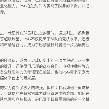
的财政底线，成为了巴黎圣日耳曼必须面对的问题。
业化能力，PSG在短时间内实现了财务的平衡，并通
源。
之一就是其在球员引进上的豪气。通过引进一系列世
等超级球星，PSG不仅提高了球队的竞技水平，还极
和市场号召力，成为了巴黎圣日耳曼进一步拓展商业
欧元的转会费，成为了足球历史上的一项里程碑。这一举
的提升，还使得俱乐部的商业合作、电视转播权等方
备全球影响力的年轻球员加盟，也为PSG带来了庞大
媒体平台上的曝光度。
的实力得到了极大的增强，但也面临着如何平衡球员
订，球员的高薪常常成为球队管理中的难题。如何在
队氛围和竞技状态，是巴黎圣日耳曼面临的另一个挑