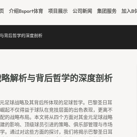
页
介绍bsport体育
项目展示
公司新闻
集团服务
加入B
与背后哲学的深度剖析
战略解析与背后哲学的深度剖析
金元足球战略及其背后所体现的足球哲学。巴黎圣日耳
崛起不仅得益于球队在竞技层面的出色表现，更离不
配的战略布局。本文将从四个方面对其金元足球战略
建的影响、顶级球员引进的策略、俱乐部管理与市场
学。通过对这些方面的探讨，我们将揭示巴黎圣日耳