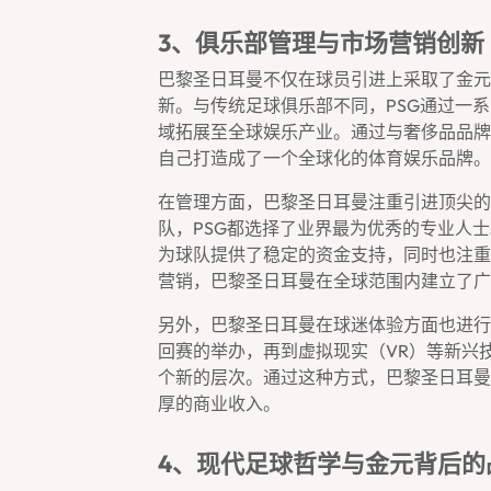
3、俱乐部管理与市场营销创新
巴黎圣日耳曼不仅在球员引进上采取了金元
新。与传统足球俱乐部不同，PSG通过一
域拓展至全球娱乐产业。通过与奢侈品品牌
自己打造成了一个全球化的体育娱乐品牌。
在管理方面，巴黎圣日耳曼注重引进顶尖的
队，PSG都选择了业界最为优秀的专业人
为球队提供了稳定的资金支持，同时也注重
营销，巴黎圣日耳曼在全球范围内建立了广
另外，巴黎圣日耳曼在球迷体验方面也进行
回赛的举办，再到虚拟现实（VR）等新兴
个新的层次。通过这种方式，巴黎圣日耳曼
厚的商业收入。
4、现代足球哲学与金元背后的