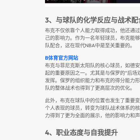
3、与球队的化学反应与战术配
布克不仅依靠个人能力取得成功，他还通过
己的影响力。作为一名年轻球员，布克能够
队配合，这在现代NBA中是至关重要的。
B体育官方网站
布克与菲尼克斯太阳队的核心球员，如德安
起的重要原因之一。尤其是与保罗的“后场
发挥。保罗的组织能力和布克的得分能力形
队的整体战术也得到了更高层次的优化。
此外，布克在球队中的位置也发生了重要变
个人表现的球员，转变为球队战术体系的核
力得到了更为全面的展示，他的影响力和声
4、职业态度与自我提升