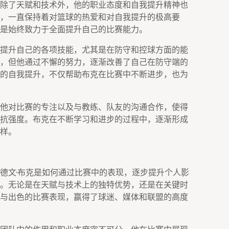
除了天赋和技术外，他的职业态度和自我提升精神也
，一直保持着对篮球的热爱和对自我提升的极高要
是始终致力于全面提升自己的比赛能力。
提升自己的各项技能，尤其是在防守和控球方面的能
，但他通过不懈的努力，逐渐改善了自己在防守端的
的自我提升，不仅帮助布克在比赛中不断进步，也为
他对比赛的专注以及与教练、队友的沟通合作，使得
抗强度。布克在不断学习和进步的过程中，逐渐形成
样。
德文·布克是如何通过比赛中的表现，逐步提升个人影
的。无论是在天赋与技术上的独特优势，还是在关键时
与出色的比赛表现，赢得了球迷、媒体和联盟的高度