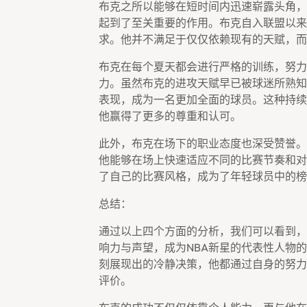
布克之所以能够在短时间内迅速崭露头角，
起到了至关重要的作用。布克自入联盟以来
求。他并不满足于仅仅依赖现有的天赋，而
布克在每个夏天都会进行严格的训练，努力
力。虽然布克的进攻天赋早已被球迷所熟知
表现，成为一名更加全面的球员。这种持续
他赢得了更多的尊重和认可。
此外，布克在场下的职业态度也深受赞誉。
他能够在场上快速适应不同的比赛节奏和对
了自己的比赛风格，成为了年轻球员中的榜
总结：
通过以上四个方面的分析，我们可以看到，
响力与声望，成为NBA新星的代表性人物
刻展现出的冷静决策，他都通过自身的努力
评价。