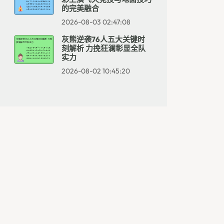
的完美融合
2026-08-03 02:47:08
灰熊逆袭76人五大关键时
刻解析 力挽狂澜彰显全队
实力
2026-08-02 10:45:20