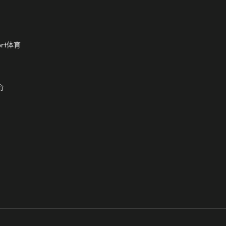
ort体育
育