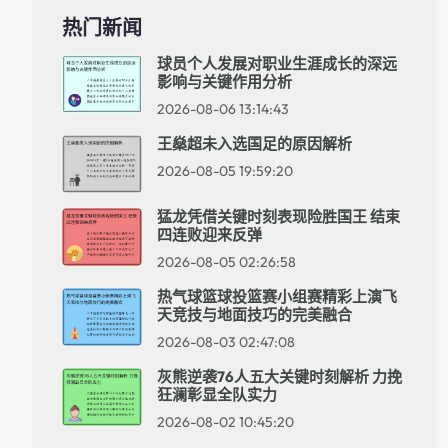
热门新闻
球员个人发展对职业生涯成长的深远
影响与关键作用分析
2026-08-06 13:14:43
王燊超未入选国足的原因解析
2026-08-05 19:59:20
猛龙凭借关键时刻表现险胜国王 结束
四连败迎来反弹
2026-08-05 02:26:58
热气球篮球投篮赛小组赛精彩上演飞
天竞技与地面技巧的完美融合
2026-08-03 02:47:08
灰熊逆袭76人五大关键时刻解析 力挽
狂澜彰显全队实力
2026-08-02 10:45:20