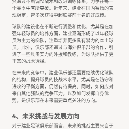
然通过不断调整战术和改进训练体系，力争在每一
个赛季中有所突破。近年来，建业在国内赛场的表
现稳定，曾多次获得中超联赛前十名的好成绩。
球队的建设也在不断进行调整和优化，尤其是在加
强年轻球员的培养方面，建业逐渐形成了以年轻球
员为主力的梯队，注重培养更多具有潜力的本土球
员。此外，俱乐部还通过与海外俱乐部的合作，引
进了一些具备实力的外援和教练，为球队提供了更
丰富的战术选择。
在未来的竞争中，建业俱乐部还需要继续优化球队
的结构，提升球员的技战术水平，尤其是在防守和
进攻的平衡方面，仍然有待提高。同时，如何应对
来自其他强队的竞争压力，以及如何发挥自身优
势，是俱乐部在未来需要重点关注的方向。
4、未来挑战与发展方向
对于建业足球俱乐部而言，未来的挑战主要来自于