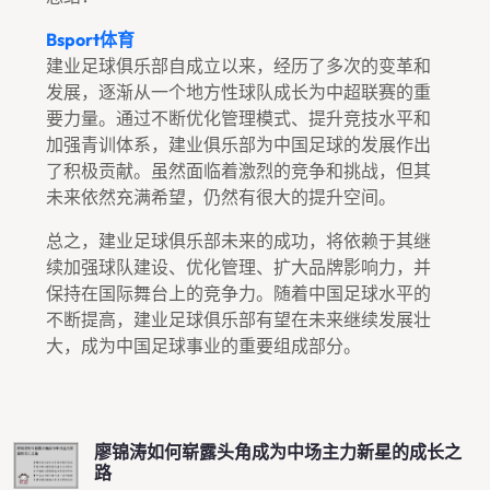
Bsport体育
建业足球俱乐部自成立以来，经历了多次的变革和
发展，逐渐从一个地方性球队成长为中超联赛的重
要力量。通过不断优化管理模式、提升竞技水平和
加强青训体系，建业俱乐部为中国足球的发展作出
了积极贡献。虽然面临着激烈的竞争和挑战，但其
未来依然充满希望，仍然有很大的提升空间。
总之，建业足球俱乐部未来的成功，将依赖于其继
续加强球队建设、优化管理、扩大品牌影响力，并
保持在国际舞台上的竞争力。随着中国足球水平的
不断提高，建业足球俱乐部有望在未来继续发展壮
大，成为中国足球事业的重要组成部分。
廖锦涛如何崭露头角成为中场主力新星的成长之
路