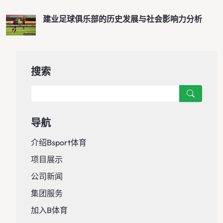
建业足球俱乐部的历史发展与社会影响力分析
搜索
导航
介绍bsport体育
项目展示
公司新闻
集团服务
加入B体育