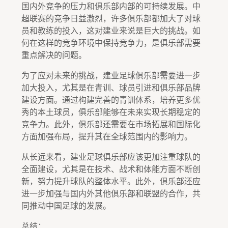
国内外竞争的压力和俱乐部内部的可持续发展。中
超联赛的竞争日益激烈，许多俱乐部都加大了对球
员和教练的投入，这对建业来说是巨大的挑战。如
何在这样的竞争环境中保持竞争力，是俱乐部需要
重点解决的问题。
为了应对未来的挑战，建业足球俱乐部需要进一步
加大投入，尤其是在青训、球员引进和俱乐部品牌
建设方面。通过构建完善的青训体系，培养更多优
秀的本土球员，俱乐部能够在未来实现长期稳定的
竞争力。此外，俱乐部还需要在市场拓展和国际化
方面加强布局，提升其在全球范围内的影响力。
从长远来看，建业足球俱乐部应该更加注重球队的
全面建设，尤其是在技术、战术和体能方面不断创
新，努力提升球队的整体水平。此外，俱乐部还应
进一步加强与国内外其他俱乐部和联盟的合作，共
同推动中国足球的发展。
总结：