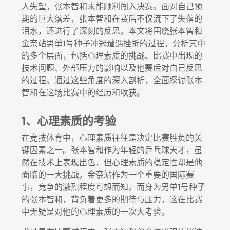
人失望，张本智和未能顺利闯入决赛。面对自己预
期的巨大落差，张本智和在赛后不仅流下了失落的
泪水，还进行了深刻的反思。本文将围绕张本智和
金奈站男单1号种子冲冠遭遇挫折的过程，分析其中
的多个层面，包括心理素质的挑战、比赛中出现的
技术问题、外部压力的影响以及他赛后对自己反思
的过程。通过这些角度的深入剖析，全面探讨张本
智和在这场比赛中的经历和收获。
1、心理素质的考验
在竞技体育中，心理素质往往是决定比赛胜负的关
键因素之一。张本智和作为年轻的乒乓球天才，虽
然在技术上表现出色，但心理素质的稳定性却是他
面临的一大挑战。金奈站作为一个重要的国际赛
事，竞争的激烈程度可想而知。而身为男单1号种子
的张本智和，背负着更多的期待与压力，这在比赛
中无疑是对他的心理素质的一次大考验。