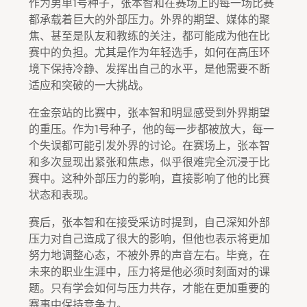
作为男单1号种子，张本智和在赛场上的每一场比赛
都承载着巨大的外部压力。外界的期望、媒体的聚
焦、甚至是队友和教练的关注，都可能成为他在比
赛中的负担。尤其是作为年轻选手，如何在高压环
境下保持冷静、发挥出自己的水平，是他需要不断
适应和突破的一大挑战。
在金奈站的比赛中，张本智和明显感受到外界期望
的重压。作为1号种子，他的每一步都被放大，每一
个失误都可能引发外界的讨论。在赛场上，张本智
和多次显现出紧张和焦虑，似乎很难完全沉浸于比
赛中。这种外部压力的影响，直接影响了他的比赛
状态和表现。
赛后，张本智和在接受采访时提到，自己深知外部
压力对自己造成了很大的影响，但他也表示将更加
努力地调整心态，不被外界的声音左右。毕竟，在
未来的职业生涯中，压力将是他必须时刻面对的课
题。只有学会如何与压力共存，才能在更加重要的
赛事中保持竞争力。