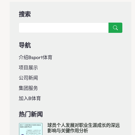
搜索
导航
介绍bsport体育
项目展示
公司新闻
集团服务
加入B体育
热门新闻
球员个人发展对职业生涯成长的深远
影响与关键作用分析