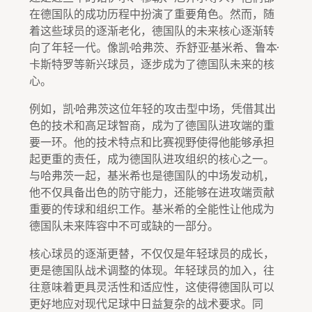
在德国队的成功历程中扮演了重要角色。然而，随
着这些球员的逐渐老化，德国队的未来核心逐渐转
向了年轻一代。像凯·哈弗茨、乔舒亚·基米希、鲁本·
卡斯特罗等新兴球员，逐步成为了德国队未来的核
心。
例如，凯·哈弗茨这位年轻的攻击型中场，凭借其出
色的技术和高足球智商，成为了德国队进攻端的重
要一环。他的技术特点和比赛视野使得他能够承担
起更重的责任，成为德国队进攻组织的核心之一。
与哈弗茨一起，基米希也是德国队的中场发动机，
他不仅具备出色的防守能力，还能够在进攻端贡献
重要的传球和组织工作。基米希的全能性让他成为
德国队未来阵容中不可或缺的一部分。
核心球员的逐渐更替，不仅仅是年轻球员的成长，
更是德国队战术调整的体现。年轻球员的加入，往
往意味着更具灵活性和适应性，这使得德国队可以
更好地应对现代足球中日益复杂的战术要求。同