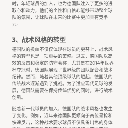
时，年轻球员的加入，也为德国队注入了更多的进
取心和动力，他们的个性和自信心能够带动整个球
队的氛围，让球队在未来的比赛中更加具有竞争
力。
3、战术风格的转型
德国队的换血不仅仅体现在球员的更替上，战术风
格的转型也是一项重要的策略。过去，德国队以高
效的反击和稳定的防守著称，尤其是在2014年世界
杯夺冠时，德国队展现了世界级的团队配合和战术
纪律。然而，随着其他顶级球队的崛起，德国队的
传统战术逐渐遇到了挑战。为了适应现代足球的发
展，德国队需要在保持传统优势的同时，进行战术
创新。
随着新一代球员的加入，德国队的战术风格也发生
了变化。例如，近年来德国队更倾向于高位逼抢和
快速反击，这种战术要求球员不仅具备出色的身体