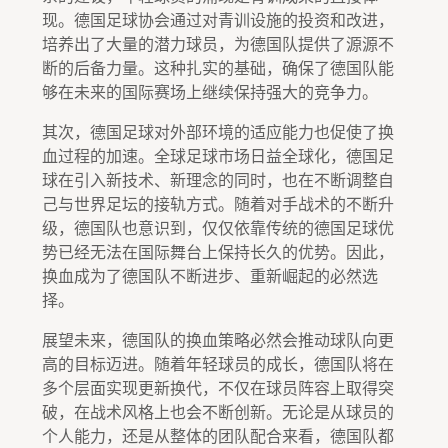
现。德国足球协会通过对青训设施的投资和改进，
培养出了大量的潜力球员，为德国队提供了源源不
断的后备力量。这种扎实的基础，确保了德国队能
够在未来的国际赛场上继续保持强大的竞争力。
其次，德国足球对外部环境的适应能力也促使了换
血过程的加速。全球足球市场日益全球化，德国足
球在引入新技术、新理念的同时，也在不断调整自
己与世界足坛的接轨方式。随着对手战术的不断升
级，德国队也意识到，仅仅依靠传统的德国足球优
势已经无法在国际舞台上保持长久的优势。因此，
换血成为了德国队不断进步、重新崛起的必然选
择。
展望未来，德国队的换血策略必然会推动球队向更
高的目标迈进。随着年轻球员的成长，德国队将在
多个层面实现更新换代，不仅在球员阵容上取得突
破，在战术风格上也会不断创新。无论是从球员的
个人能力，还是从整体的团队配合来看，德国队都