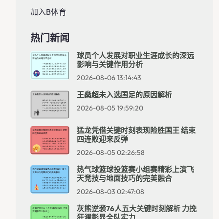
加入B体育
热门新闻
球员个人发展对职业生涯成长的深远
影响与关键作用分析
2026-08-06 13:14:43
王燊超未入选国足的原因解析
2026-08-05 19:59:20
猛龙凭借关键时刻表现险胜国王 结束
四连败迎来反弹
2026-08-05 02:26:58
热气球篮球投篮赛小组赛精彩上演飞
天竞技与地面技巧的完美融合
2026-08-03 02:47:08
灰熊逆袭76人五大关键时刻解析 力挽
狂澜彰显全队实力