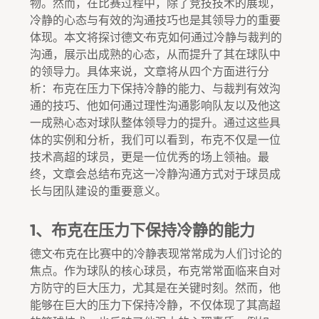
物。然而，在比赛过程中，除了竞技技术的展现，
冷静的心态与有效的沟通技巧也是其领导力的重要
体现。本文将探讨德文·布克如何通过冷静与裁判的
沟通，展示出成熟的心态，从而提升了其在球队中
的领导力。具体来说，文章将从四个方面进行分
析：布克在压力下保持冷静的能力、与裁判有效沟
通的技巧、他如何通过理性沟通影响队友以及他这
一成熟心态对球队整体领导力的提升。通过这些具
体的实例和分析，我们可以看到，布克不仅是一位
技术高超的球员，更是一位优秀的场上领袖。最
终，文章会总结布克这一冷静沟通方式对于球员成
长与团队建设的重要意义。
1、布克在压力下保持冷静的能力
德文·布克在比赛中的冷静表现常常成为人们讨论的
焦点。作为球队的核心球员，布克常常面临来自对
方防守的巨大压力，尤其是在关键时刻。然而，他
能够在巨大的压力下保持冷静，不仅体现了其高超