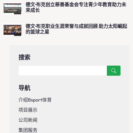
德文·布克创立慈善基金会专注青少年教育助力未
来成长
德文·布克职业生涯荣誉与成就回顾 助力太阳崛起
的篮球之星
搜索
导航
介绍bsport体育
项目展示
公司新闻
集团服务