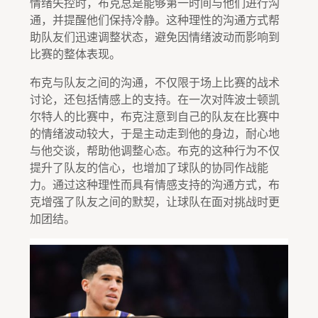
情绪失控时，布克总是能够第一时间与他们进行沟
通，并提醒他们保持冷静。这种理性的沟通方式帮
助队友们迅速调整状态，避免因情绪波动而影响到
比赛的整体表现。
布克与队友之间的沟通，不仅限于场上比赛的战术
讨论，还包括情感上的支持。在一次对阵波士顿凯
尔特人的比赛中，布克注意到自己的队友在比赛中
的情绪波动较大，于是主动走到他的身边，耐心地
与他交谈，帮助他调整心态。布克的这种行为不仅
提升了队友的信心，也增加了球队的协同作战能
力。通过这种理性而具有情感支持的沟通方式，布
克增强了队友之间的默契，让球队在面对挑战时更
加团结。