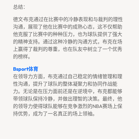
总结：
德文·布克通过在比赛中的冷静表现和与裁判的理性
沟通，展现了他在比赛中的成熟心态，这不仅帮助
他克服了比赛中的种种压力，也为球队提供了强大
的精神支持。通过这种冷静的沟通方式，布克在场
上赢得了裁判的尊重，也在队友中树立了一个优秀
的榜样。
Bsport体育
在领导力方面，布克通过自己稳定的情绪管理和理
性沟通，提升了球队的整体凝聚力和协同作战能
力。无论是在压力面前还是在逆境中，布克都能够
带领球队保持冷静，并做出理智的决策。最终，他
的领导力使得球队能够在竞争激烈的NBA赛场上保
持优势，成为了一名真正的场上领袖。