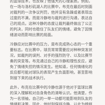
的篮球技术，也反映了他强大的心理素质。例如，
在一场与洛杉矶湖人的比赛中，布克在最后时刻面
对裁判的一次争议判罚，他并没有急躁或者表现出
过度的不满，而是冷静地与裁判进行沟通，表达自
己的观点。这种冷静的态度让裁判最终做出了公正
的判决，同时也稳住了队友们的情绪，避免了因情
绪波动而影响比赛的局面。
冷静应对比赛中的压力，是布克成熟心态的一个重
要标志。在比赛中，球员常常需要应对种种突发状
况，如裁判的误判、对手的强烈防守、以及比赛节
奏的突变等。布克通过自己的冷静和理性反应，避
免了情绪失控的情况发生。他知道，任何情绪化的
反应都可能对球队的表现产生负面影响，甚至影响
到接下来的战术执行。
此外，布克在比赛中的冷静也源于他对于篮球比赛
的深入理解和对自身角色的清晰认识。他清楚，作
为一名领袖，自己的一举一动都可能影响到队友的
情绪和决策，因此，他时刻保持冷静，以此为榜样