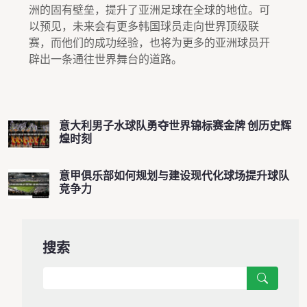
洲的固有壁垒，提升了亚洲足球在全球的地位。可
以预见，未来会有更多韩国球员走向世界顶级联
赛，而他们的成功经验，也将为更多的亚洲球员开
辟出一条通往世界舞台的道路。
意大利男子水球队勇夺世界锦标赛金牌 创历史辉
煌时刻
意甲俱乐部如何规划与建设现代化球场提升球队
竞争力
搜索