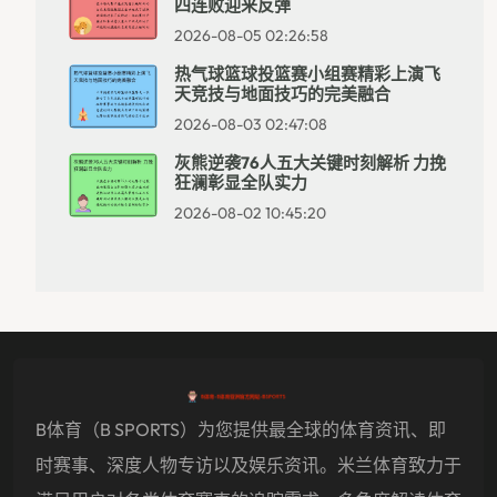
四连败迎来反弹
2026-08-05 02:26:58
热气球篮球投篮赛小组赛精彩上演飞
天竞技与地面技巧的完美融合
2026-08-03 02:47:08
灰熊逆袭76人五大关键时刻解析 力挽
狂澜彰显全队实力
2026-08-02 10:45:20
B体育（B SPORTS）为您提供最全球的体育资讯、即
时赛事、深度人物专访以及娱乐资讯。米兰体育致力于