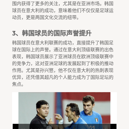
围内获得了更多的关注，尤其是在亚洲市场。韩国
球员在意大利的成功，意味着他们不仅仅是足球运
动员，更是两国文化交流的纽带。
3、韩国球员的国际声誉提升
韩国球员在意大利联赛的成功，直接提升了韩国足
球在国际上的声誉。通过在意大利顶级联赛的出色
表现，韩国球员展示了亚洲球员在欧洲顶级联赛中
的竞争力，这对亚洲足球的发展起到了积极的推动
作用。尤其是孙兴慜，他不仅在意大利的热刺表现
优异，还凭借其超凡的个人能力成为了国际足坛的
焦点。