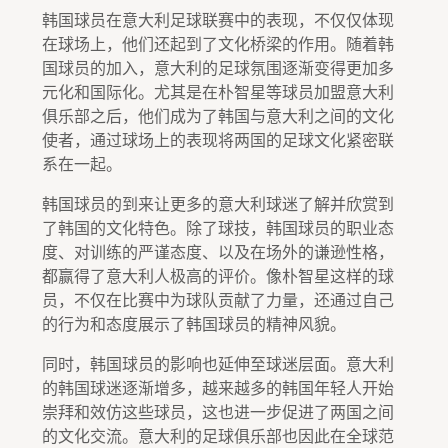
韩国球员在意大利足球联赛中的表现，不仅仅体现
在球场上，他们还起到了文化桥梁的作用。随着韩
国球员的加入，意大利的足球氛围逐渐变得更加多
元化和国际化。尤其是在朴智星等球员加盟意大利
俱乐部之后，他们成为了韩国与意大利之间的文化
使者，通过球场上的表现将两国的足球文化紧密联
系在一起。
韩国球员的到来让更多的意大利球迷了解并欣赏到
了韩国的文化特色。除了球技，韩国球员的职业态
度、对训练的严谨态度、以及在场外的谦逊性格，
都赢得了意大利人极高的评价。像朴智星这样的球
员，不仅在比赛中为球队贡献了力量，还通过自己
的行为和态度展示了韩国球员的精神风貌。
同时，韩国球员的影响也延伸至球迷层面。意大利
的韩国球迷逐渐增多，越来越多的韩国年轻人开始
崇拜和效仿这些球员，这也进一步促进了两国之间
的文化交流。意大利的足球俱乐部也因此在全球范