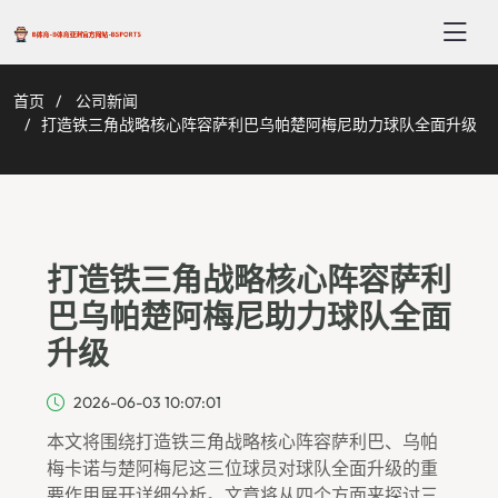
首页
公司新闻
打造铁三角战略核心阵容萨利巴乌帕楚阿梅尼助力球队全面升级
打造铁三角战略核心阵容萨利
巴乌帕楚阿梅尼助力球队全面
升级
2026-06-03 10:07:01
本文将围绕打造铁三角战略核心阵容萨利巴、乌帕
梅卡诺与楚阿梅尼这三位球员对球队全面升级的重
要作用展开详细分析。文章将从四个方面来探讨三