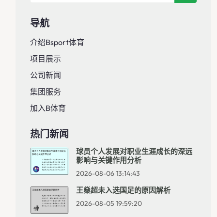
导航
介绍bsport体育
项目展示
公司新闻
集团服务
加入B体育
热门新闻
球员个人发展对职业生涯成长的深远
影响与关键作用分析
2026-08-06 13:14:43
王燊超未入选国足的原因解析
2026-08-05 19:59:20