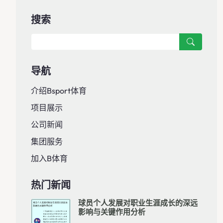
搜索
导航
介绍bsport体育
项目展示
公司新闻
集团服务
加入B体育
热门新闻
球员个人发展对职业生涯成长的深远
影响与关键作用分析