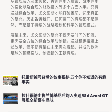
从管理层的决策优化、青训体系的建设、战术体系
的强化以及合理的财政投入等多个方面入手。只有
通过综合改革，尤文图斯才能打破困局，迎来真正
的复兴。历史告诉我们，任何豪门的辉煌都不是偶
然，而是基于持续的战略规划和科学的管理模式。
展望未来，尤文图斯的复兴不仅需要时间的积淀，
更需要全方位的综合改革与创新。通过稳步推进上
述改革，俱乐部有望在未来再次崛起，并成为欧洲
足球的顶级强队，创造新的王朝辉煌。
托雷斯绰号背后的故事揭秘 五个你不知道的有趣
事实
拉什福德出售兰博基尼后购入奥迪RS 6 Avant GT
展现全新豪车品味