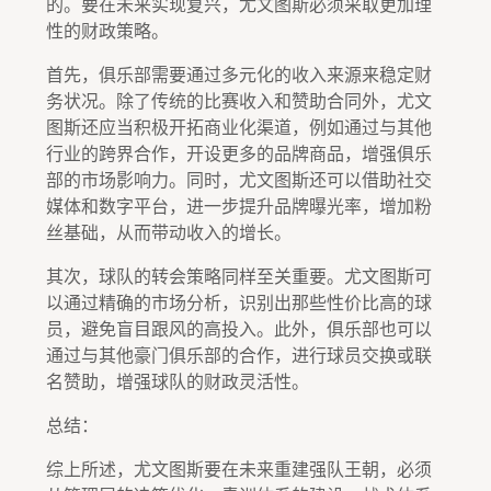
的。要在未来实现复兴，尤文图斯必须采取更加理
性的财政策略。
首先，俱乐部需要通过多元化的收入来源来稳定财
务状况。除了传统的比赛收入和赞助合同外，尤文
图斯还应当积极开拓商业化渠道，例如通过与其他
行业的跨界合作，开设更多的品牌商品，增强俱乐
部的市场影响力。同时，尤文图斯还可以借助社交
媒体和数字平台，进一步提升品牌曝光率，增加粉
丝基础，从而带动收入的增长。
其次，球队的转会策略同样至关重要。尤文图斯可
以通过精确的市场分析，识别出那些性价比高的球
员，避免盲目跟风的高投入。此外，俱乐部也可以
通过与其他豪门俱乐部的合作，进行球员交换或联
名赞助，增强球队的财政灵活性。
总结：
综上所述，尤文图斯要在未来重建强队王朝，必须