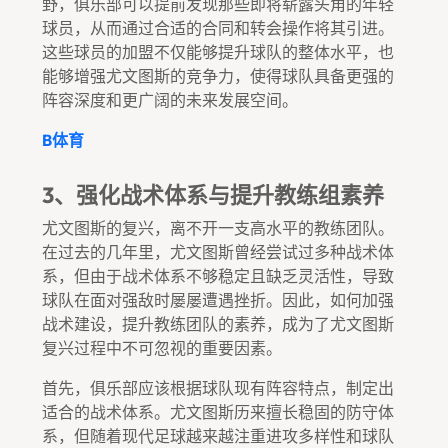
野，俱乐部可以提前发现那些即将崭露头角的年轻
球员，从而通过合适的合同和转会操作将其引进。
这些球员的加盟不仅能够提升球队的整体水平，也
能够增强尤文图斯的竞争力，使得球队具备更强的
阵容深度和更广阔的未来发展空间。
B体育
3、强化战术体系与提升教练组素养
尤文图斯的复兴，离不开一支高水平的教练团队。
在过去的几年里，尤文图斯曾经尝试过多种战术体
系，但由于战术体系不够稳定且缺乏灵活性，导致
球队在面对强敌时屡屡遭遇挫折。因此，如何加强
战术建设，提升教练团队的素养，成为了尤文图斯
复兴过程中不可忽视的重要因素。
首先，俱乐部应该根据球队现有阵容特点，制定出
适合的战术体系。尤文图斯历来擅长稳固的防守体
系，但随着现代足球越来越注重进攻多样性和球队