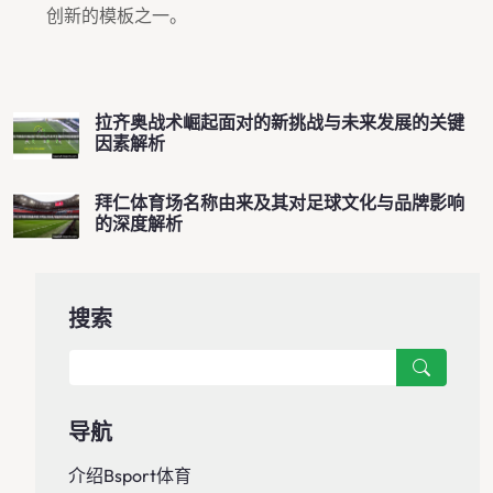
创新的模板之一。
拉齐奥战术崛起面对的新挑战与未来发展的关键
因素解析
拜仁体育场名称由来及其对足球文化与品牌影响
的深度解析
搜索
导航
介绍bsport体育