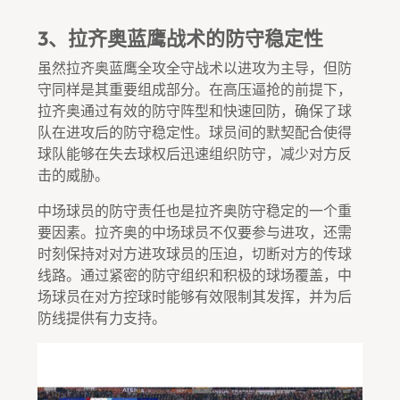
3、拉齐奥蓝鹰战术的防守稳定性
虽然拉齐奥蓝鹰全攻全守战术以进攻为主导，但防
守同样是其重要组成部分。在高压逼抢的前提下，
拉齐奥通过有效的防守阵型和快速回防，确保了球
队在进攻后的防守稳定性。球员间的默契配合使得
球队能够在失去球权后迅速组织防守，减少对方反
击的威胁。
中场球员的防守责任也是拉齐奥防守稳定的一个重
要因素。拉齐奥的中场球员不仅要参与进攻，还需
时刻保持对对方进攻球员的压迫，切断对方的传球
线路。通过紧密的防守组织和积极的球场覆盖，中
场球员在对方控球时能够有效限制其发挥，并为后
防线提供有力支持。