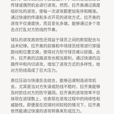
传球或偶然机会进行进攻。然而，拉齐奥通过高度
组织化的进攻，使每一次进攻都更加有序和精准。
通过快速的传递和多点开花的进攻方式，拉齐奥的
进攻不仅速度快，而且变化多端，能够通过多个攻
击点打乱对方防线的节奏。
球队的进攻高效性还得益于球员之间的默契配合与
战术纪律。拉齐奥的前锋和中场球员经常进行穿插
跑动和位置交换，使得对方防守球员难以捉摸。此
外，拉齐奥的边路进攻也相当犀利，通过快速的边
路传中和内切进攻，增加了进攻方式的多样性，给
对方防线造成了巨大压力。
高位压迫与快速反击结合，能够迅速制造进攻机
会，尤其是当对方失误或防线不稳时，拉齐奥能够
及时抓住对方的防守漏洞。拉齐奥的进攻效率不仅
体现在进球数上，也表现在进攻过程中的持续性和
威胁性。即便是在控球时间较短的情况下，拉齐奥
依然能通过快速的进攻转换来形成压力。