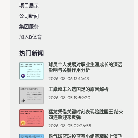
项目展示
公司新闻
集团服务
加入B体育
热门新闻
球员个人发展对职业生涯成长的深远
影响与关键作用分析
2026-08-06 13:14:43
王燊超未入选国足的原因解析
2026-08-05 19:59:20
猛龙凭借关键时刻表现险胜国王 结束
四连败迎来反弹
2026-08-05 02:26:58
热气球篮球投篮赛小组赛精彩上演飞