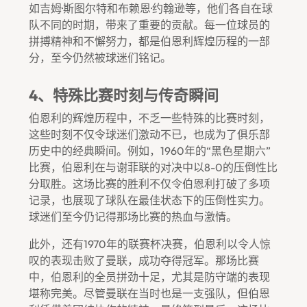
如吉姆·斯图尔特和布赖恩·约翰逊等，他们各自在球
队不同的时期，带来了重要的贡献。每一位球员的
拼搏精神和不懈努力，都是伯恩利辉煌历程的一部
分，至今仍然被球迷们铭记。
4、特殊比赛时刻与传奇瞬间
伯恩利的辉煌历程中，不乏一些特殊的比赛时刻，
这些时刻不仅令球迷们激动不已，也成为了俱乐部
历史中的经典瞬间。例如，1960年的“黑色星期六”
比赛，伯恩利在与谢菲联的对决中以8-0的压倒性比
分取胜。这场比赛的胜利不仅令伯恩利打破了多项
记录，也展现了球队在最佳状态下的压倒性实力。
球迷们至今仍记得那场比赛的热血与激情。
此外，还有1970年的联赛杯决赛，伯恩利以令人惊
叹的表现击败了曼联，成功夺得冠军。那场比赛
中，伯恩利的全员拼劲十足，尤其是防守端的表现
堪称完美。尽管曼联在当时也是一支强队，但伯恩