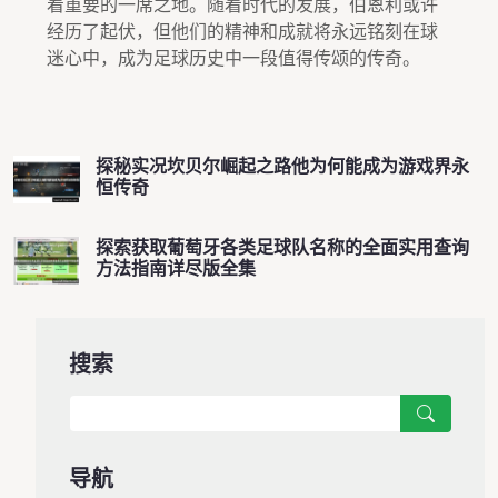
着重要的一席之地。随着时代的发展，伯恩利或许
经历了起伏，但他们的精神和成就将永远铭刻在球
迷心中，成为足球历史中一段值得传颂的传奇。
探秘实况坎贝尔崛起之路他为何能成为游戏界永
恒传奇
探索获取葡萄牙各类足球队名称的全面实用查询
方法指南详尽版全集
搜索
导航