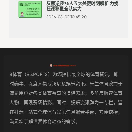
灰熊逆袭76人五大关键时刻解析 力挽
狂澜彰显全队实力
2026-08-02 10:45:20
B体育（B SPORTS）为您提供最全球的体育资讯、即
时赛事、深度人物专访以及娱乐资讯。米兰体育致力于
满足用户对各类体育赛事的追踪需求，多角度解读体育
人物，再现赛场精彩。同时，娱乐资讯辟为一专栏，旨
在打造一站式全球体育娱乐信息聚合平台，方便快捷，
满足您了解世界体育动态的需求。