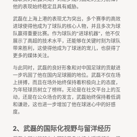
他的表现始终稳定且具有威胁。
武磊在上海上港的表现尤为突出，多个赛季的高效
进球使得他成为了球队的核心人物，并且多次为球
队赢得重要比赛。作为球队的“进球机器”，他不仅
展示了高超的技术水平，还能够在关键时刻为球队
带来胜利，这使得他成为了球迷的宠儿，也获得了
更多的媒体关注。
与此同时，武磊的良好形象和对中国足球的贡献进
一步巩固了他在国内足球圈的地位。武磊不仅在场
上拼搏，而且在场外始终保持着积极向上的态度，
为年轻球员树立了榜样。无论是在社交平台上的互
动，还是在公众场合的发言，武磊始终保持着低调
和谦逊，这也进一步增加了他在球迷心中的好感
度。
2、武磊的国际化视野与留洋经历