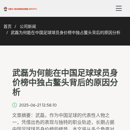
首页
公司新闻
武磊为何能在中国足球球员身价榜中独占鳌头背后的原因分析
武磊为何能在中国足球球员身
价榜中独占鳌头背后的原因分
析
2025-06-21 12:58:10
文章摘要：武磊，作为中国足球的代表性人物之
一，凭借出色的表现与独特的职业轨迹，长期占据
中国足球球员身价榜的榜首。本文将从多个角度对