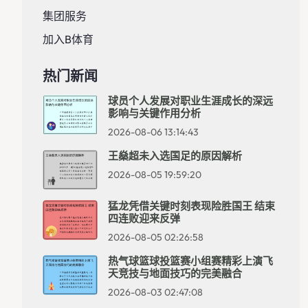
集团服务
加入B体育
热门新闻
球员个人发展对职业生涯成长的深远
影响与关键作用分析
2026-08-06 13:14:43
王燊超未入选国足的原因解析
2026-08-05 19:59:20
猛龙凭借关键时刻表现险胜国王 结束
四连败迎来反弹
2026-08-05 02:26:58
热气球篮球投篮赛小组赛精彩上演飞
天竞技与地面技巧的完美融合
2026-08-03 02:47:08