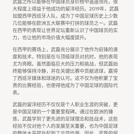
武磊之所以能够在中国球员身价榜中遥遥领先，很
大程度上得益于他成功的留洋经历。2019年，武磊
加盟西甲西班牙人队，成为了中国足球历史上少数
几位能够在欧洲五大联赛中打拼的球员之一。武磊
在西甲的表现让世界足坛重新认识了中国球员的实
力，也让他的市场价值大幅度提升。
在西甲的赛场上，武磊充分展示了他作为前锋的速
度和技术，特别是在与顶级球员对抗时，他的表现
尤为亮眼。虽然面临巨大的压力和挑战，但武磊始
终能够保持冷静，并在关键比赛中贡献进球，赢得
了西班牙媒体和球迷的认可。这不仅为他积累了宝
贵的比赛经验，也使得他成为了中国足球的国际代
表。
武磊的留洋经历不仅仅是个人职业生涯的突破，更
是中国足球的一个重要里程碑。通过在欧洲的锤
炼，武磊学到了更先进的足球理念和技战术，这些
经验不仅对他个人的发展至关重要，也为中国足球
的整体水平提升起到了示范作用。因此，武磊的留