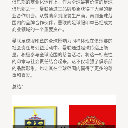
俱乐部的商业化运作上。作为全球最有价值的足球
俱乐部之一，曼联通过其品牌形象获得了大量的商
业合作机会。从赞助商到服装生产商，再到全球范
围内的品牌合作伙伴，曼联的足球服印章已经成为
商业领域的一个重要资产。
曼联足球服印章的全球影响力同样体现在俱乐部的
社会责任与公益活动中。曼联通过足球传递正能
量，积极参与全球范围的慈善活动，将这一标志性
的印章与社会责任结合起来。这不仅增强了俱乐部
的品牌形象，也让其在全球范围内赢得了更多的尊
重和喜爱。
总结：