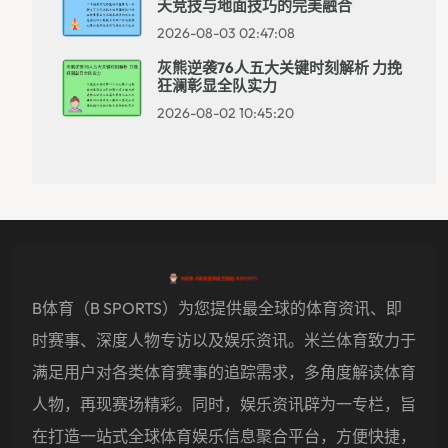
天竞技与地面技巧的完美融合
2026-08-03 02:47:08
灰熊逆袭76人五大关键时刻解析 力挽
狂澜彰显全队实力
2026-08-02 10:45:20
B体育（B SPORTS）为您提供最全球的体育资讯、即
时赛事、深度人物专访以及娱乐资讯。米兰体育致力于
满足用户对各类体育赛事的追踪需求，多角度解读体育
人物，再现赛场精彩。同时，娱乐资讯辟为一专栏，旨
在打造一站式全球体育娱乐信息聚合平台，方便快捷，