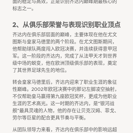
面的稳定与高效，正是识别齐达内巅峰期最核心的
标志之一。
2、从俱乐部荣誉与表现识别职业顶点
齐达内在俱乐部层面的巅峰，主要体现在他在尤文
图斯与皇家马德里的两个阶段。在尤文图斯期间，
他帮助球队两度闯入欧冠决赛，并连续获得意甲冠
军。这一阶段的齐达内，完成了从法甲天才到世界
级中场的蜕变，他在欧洲顶级俱乐部的表现，奠定
了其世界足球先生的地位。
转会皇家马德里后，齐达内迎来了职业生涯的象征
性巅峰。2002年欧冠决赛中的那记左脚凌空抽射，
不仅帮助皇马赢得第九座欧冠奖杯，更成为他职业
生涯的艺术高光。这一时期的齐达内，是“银河战
舰”最具灵魂的人物，他的存在让贝克汉姆、菲戈、
劳尔等巨星的配合更具节奏与平衡。
从团队领导力来看，齐达内在俱乐部中的影响远超