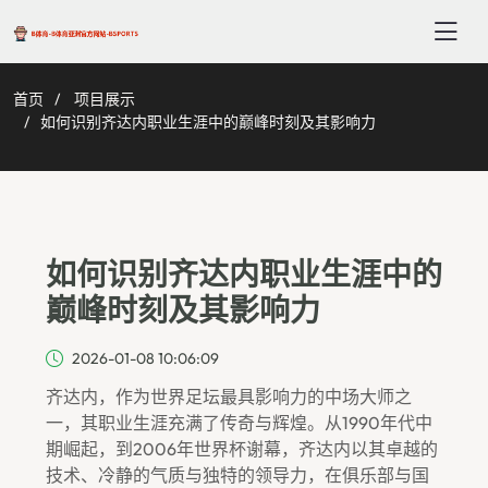
首页
项目展示
如何识别齐达内职业生涯中的巅峰时刻及其影响力
如何识别齐达内职业生涯中的
巅峰时刻及其影响力
2026-01-08 10:06:09
齐达内，作为世界足坛最具影响力的中场大师之
一，其职业生涯充满了传奇与辉煌。从1990年代中
期崛起，到2006年世界杯谢幕，齐达内以其卓越的
技术、冷静的气质与独特的领导力，在俱乐部与国