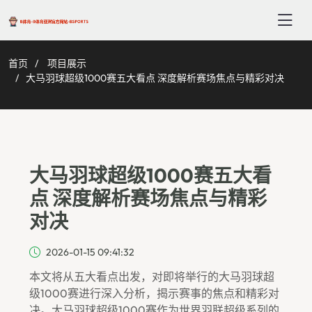
首页
项目展示
大马羽球超级1000赛五大看点 深度解析赛场焦点与精彩对决
大马羽球超级1000赛五大看
点 深度解析赛场焦点与精彩
对决
2026-01-15 09:41:32
本文将从五大看点出发，对即将举行的大马羽球超
级1000赛进行深入分析，揭示赛事的焦点和精彩对
决。大马羽球超级1000赛作为世界羽联超级系列的