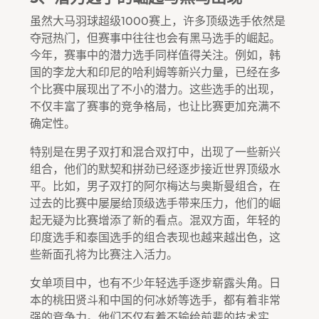
虽然大马羽球超级1000赛上，许多顶级选手依然是
夺冠热门，但赛事中往往也会有黑马选手的崛起。
今年，赛事中的潜力选手同样值得关注。例如，韩
国的李龙大和印尼的哈利姆等新兴力量，已经在多
个比赛中展现出了不小的潜力。这些选手的出现，
不仅丰富了赛事的竞争格局，也让比赛更加充满不
确定性。
特别是在男子双打和混合双打中，出现了一些新兴
组合，他们的默契和拼劲已经逐步接近世界顶级水
平。比如，男子双打的阿尔梅达与奥斯曼组合，在
过去的比赛中屡屡给顶级选手带来压力，他们的崛
起无疑为比赛增添了新的看点。混双方面，年轻的
印度选手和泰国选手的组合表现也越来越出色，这
些新面孔将为比赛注入活力。
女单项目中，也有不少年轻选手逐步崭露头角。日
本的桃田贤斗和中国的何冰娇等选手，都有着非常
强的竞争力。他们不仅有着不输给前辈的技术实