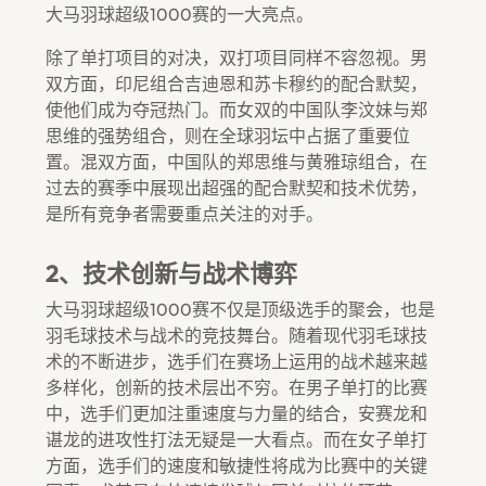
大马羽球超级1000赛的一大亮点。
除了单打项目的对决，双打项目同样不容忽视。男
双方面，印尼组合吉迪恩和苏卡穆约的配合默契，
使他们成为夺冠热门。而女双的中国队李汶妹与郑
思维的强势组合，则在全球羽坛中占据了重要位
置。混双方面，中国队的郑思维与黄雅琼组合，在
过去的赛季中展现出超强的配合默契和技术优势，
是所有竞争者需要重点关注的对手。
2、技术创新与战术博弈
大马羽球超级1000赛不仅是顶级选手的聚会，也是
羽毛球技术与战术的竞技舞台。随着现代羽毛球技
术的不断进步，选手们在赛场上运用的战术越来越
多样化，创新的技术层出不穷。在男子单打的比赛
中，选手们更加注重速度与力量的结合，安赛龙和
谌龙的进攻性打法无疑是一大看点。而在女子单打
方面，选手们的速度和敏捷性将成为比赛中的关键