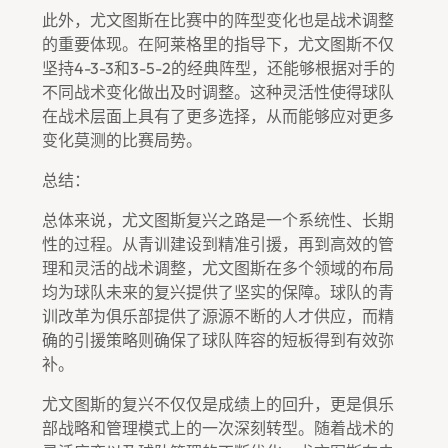
此外，尤文图斯在比赛中的阵型变化也是战术调整
的重要体现。在阿莱格里的指导下，尤文图斯不仅
坚持4-3-3和3-5-2的经典阵型，还能够根据对手的
不同战术变化做出及时调整。这种灵活性使得球队
在战术层面上具有了更多选择，从而能够应对更多
变化莫测的比赛局势。
总结：
总体来说，尤文图斯复兴之路是一个系统性、长期
性的过程。从青训建设到精准引援，再到高效的管
理和灵活的战术调整，尤文图斯在多个领域的布局
均为球队未来的复兴提供了坚实的保障。球队的青
训改革为俱乐部提供了源源不断的人才供应，而精
确的引援策略则确保了球队阵容的短板得到有效弥
补。
尤文图斯的复兴不仅仅是成绩上的回升，更是俱乐
部战略和管理模式上的一次深刻转型。随着战术的