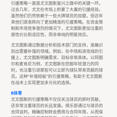
引援策略一直是尤文图斯复兴之路中的关键一环。
过去几年，尤文在市场上积累了大量的引援经验。
虽然他们仍然依赖于一些大牌球员的加盟，但近年
来他们逐渐转向了更加精准的引援策略。在资金限
制和市场竞争激烈的情况下，尤文图斯更加注重的
是性价比和适应性，而非单纯的明星效应。
尤文图斯通过数据分析和技术部门的支持，准确识
别出需要补强的领域。例如，在中场和进攻线的引
援上，尤文图斯明确需求，目标非常具体。以阿图
尔和麦肯尼为例，尤文图斯在挖掘年轻潜力的同
时，也注重引进那些可以立即为球队带来贡献的球
员。这种“补强短板”的引援策略，有助于尤文图斯
在战术上实现更加多元化的选择。
B体育
尤文图斯的引援策略不仅仅关注球员的即时贡献，
还非常注重球员的长远发展。俱乐部通过与球员的
合同谈判，精确控制转会费用与合同年限，从而保