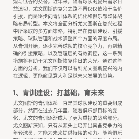
煌与低谷的交替。近年来，随着球队的复兴需求日
益迫切，尤文图斯的复兴之路不再仅仅依赖于高价
引援，而是逐步向青训体系的优化和俱乐部整体战
略布局转型。本文将全面分析尤文图斯在复兴过程
中所采取的多方面策略，特别是在青训建设、引援
策略、球队管理和战术调整四个方面的深度布局。
从青训开始，逐步完善球队的核心竞争力，再到精
确的引援策略，以及管理层的有效调控，这一系列
措施将有助于尤文图斯恢复往日的荣光。通过这些
方面的分析，我们不仅可以看到尤文图斯复兴的内
在逻辑，更能窥见意大利足球未来发展的趋势。
1、青训建设：打基础，育未来
尤文图斯的青训体系一直是其球队建设的重要组成
部分，然而在过去几年里，随着俱乐部目标的变
化，尤文的青训逐渐成为了更为重视的战略部分。
尤文图斯深知，只有从源头上培养出具备竞争力的
年轻球员，才能为未来提供持续的动力。随着俱乐