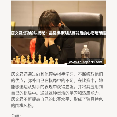
居文君还通过向其他顶尖棋手学习，不断吸取他们
的优点，弥补自己在棋局中的不足。在比赛中，她
能够迅速从对手的表现中获得启发，并将其应用到
自己的棋局中。通过这种灵活的学习和适应能力，
居文君不断提高自己的比赛水平，形成了独具特色
的围棋风格。
总结：