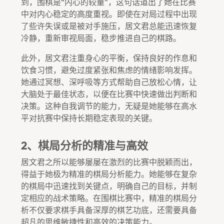
到，围棋是“内心的较量”，这句话道出了她在比赛
中对内心稳定的高度重视。即使在对局过程中出现
了些许失误或是被对手施压，居文君总能迅速恢复
冷静，重新审视局面，稳步推进自己的棋路。
此外，居文君注重身心的平衡，保持良好的作息和
饮食习惯，避免过度紧张和焦虑的情绪影响发挥。
她通过冥想、深呼吸等方式帮助自己放松心情，让
大脑处于最佳状态，以便在比赛中快速做出判断和
决策。这种自我调节的能力，无疑是她能够在高水
平对抗赛中保持长期稳定表现的关键。
2、棋局分析的精准与高效
居文君之所以能够屡屡在激烈的比赛中脱颖而出，
得益于她极为精准的棋局分析能力。她能够在复杂
的棋局中迅速找到关键点，明确自己的目标，并制
定相应的战术策略。在围棋比赛中，精准的棋局分
析不仅要求棋手具备深厚的棋艺功底，还需要具备
超凡的思维敏捷性和高效的决策能力。