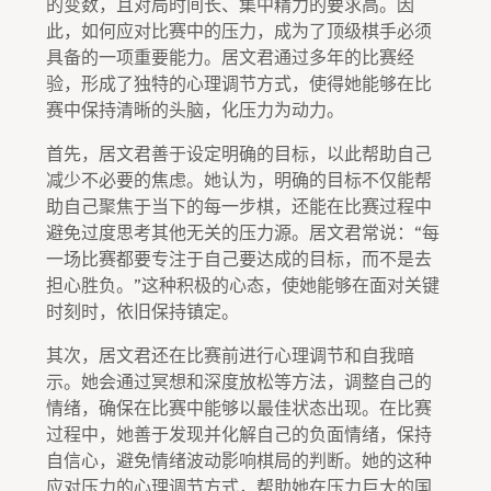
的变数，且对局时间长、集中精力的要求高。因
此，如何应对比赛中的压力，成为了顶级棋手必须
具备的一项重要能力。居文君通过多年的比赛经
验，形成了独特的心理调节方式，使得她能够在比
赛中保持清晰的头脑，化压力为动力。
首先，居文君善于设定明确的目标，以此帮助自己
减少不必要的焦虑。她认为，明确的目标不仅能帮
助自己聚焦于当下的每一步棋，还能在比赛过程中
避免过度思考其他无关的压力源。居文君常说：“每
一场比赛都要专注于自己要达成的目标，而不是去
担心胜负。”这种积极的心态，使她能够在面对关键
时刻时，依旧保持镇定。
其次，居文君还在比赛前进行心理调节和自我暗
示。她会通过冥想和深度放松等方法，调整自己的
情绪，确保在比赛中能够以最佳状态出现。在比赛
过程中，她善于发现并化解自己的负面情绪，保持
自信心，避免情绪波动影响棋局的判断。她的这种
应对压力的心理调节方式，帮助她在压力巨大的国