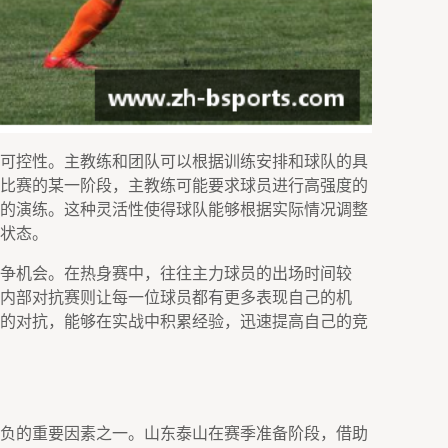
可控性。主教练和团队可以根据训练安排和球队的具
比赛的某一阶段，主教练可能要求球员进行高强度的
的演练。这种灵活性使得球队能够根据实际情况调整
状态。
争机会。在热身赛中，往往主力球员的出场时间较
内部对抗赛则让每一位球员都有更多表现自己的机
的对抗，能够在实战中积累经验，迅速提高自己的竞
负的重要因素之一。山东泰山在赛季准备阶段，借助