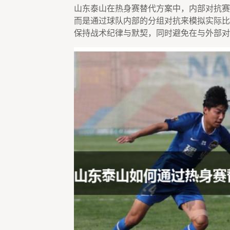
山东泰山在热身赛替代方案中，内部对抗赛
而是通过球队内部的分组对抗来模拟实际比
保持战术纪律与默契，同时避免在与外部对