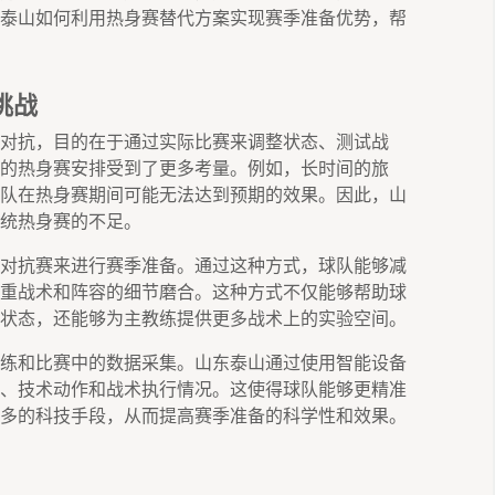
泰山如何利用热身赛替代方案实现赛季准备优势，帮
挑战
对抗，目的在于通过实际比赛来调整状态、测试战
的热身赛安排受到了更多考量。例如，长时间的旅
队在热身赛期间可能无法达到预期的效果。因此，山
统热身赛的不足。
对抗赛来进行赛季准备。通过这种方式，球队能够减
重战术和阵容的细节磨合。这种方式不仅能够帮助球
状态，还能够为主教练提供更多战术上的实验空间。
练和比赛中的数据采集。山东泰山通过使用智能设备
、技术动作和战术执行情况。这使得球队能够更精准
多的科技手段，从而提高赛季准备的科学性和效果。