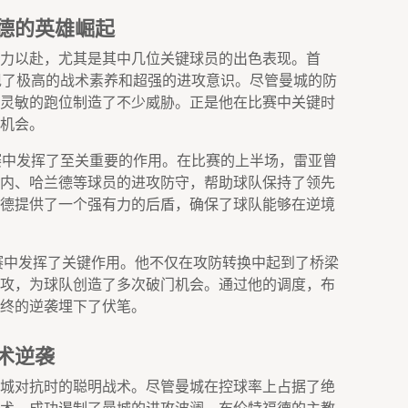
德的英雄崛起
力以赴，尤其是其中几位关键球员的出色表现。首
现了极高的战术素养和超强的进攻意识。尽管曼城的防
灵敏的跑位制造了不少威胁。正是他在比赛中关键时
机会。
赛中发挥了至关重要的作用。在比赛的上半场，雷亚曾
内、哈兰德等球员的进攻防守，帮助球队保持了领先
德提供了一个强有力的后盾，确保了球队能够在逆境
比赛中发挥了关键作用。他不仅在攻防转换中起到了桥梁
攻，为球队创造了多次破门机会。通过他的调度，布
终的逆袭埋下了伏笔。
术逆袭
城对抗时的聪明战术。尽管曼城在控球率上占据了绝