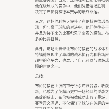
的重要突破。首先，这场胜利让布伦特福德
他保级球队的竞争中，他们凭借这场胜利，
决定了布伦特福德本赛季的最终命运。
其次，这场胜利极大提升了布伦特福德球员
现，但与豪门球队的对决中，他们往往处于
并且为接下来的比赛积累了宝贵的经验。布
多的比赛智慧。
此外，这场比赛也让布伦特福德的战术体系
特福德展现出了卓越的战术执行力和临场应
超中的竞争力，也展示了自己可以与顶级球
眼的时刻之一。
总结：
布伦特福德上演的神奇绝杀逆袭曼城，收获
新，也成为了英超历史中一场经典的逆袭之
高效的反击，布伦特福德成功击败了曼城，
赛季意义深远，不仅保证了球队在英超的生