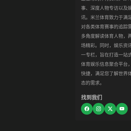
事、深度人物专访以及
讯。米兰体育致力于满
对各类体育赛事的追踪
多角度解读体育人物，
场精彩。同时，娱乐资
一专栏，旨在打造一站
体育娱乐信息聚合平台
快捷，满足您了解世界
态的需求。
找到我们