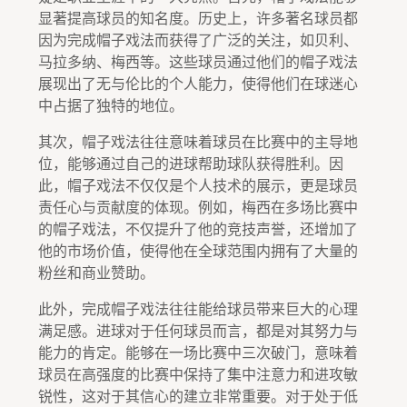
显著提高球员的知名度。历史上，许多著名球员都
因为完成帽子戏法而获得了广泛的关注，如贝利、
马拉多纳、梅西等。这些球员通过他们的帽子戏法
展现出了无与伦比的个人能力，使得他们在球迷心
中占据了独特的地位。
其次，帽子戏法往往意味着球员在比赛中的主导地
位，能够通过自己的进球帮助球队获得胜利。因
此，帽子戏法不仅仅是个人技术的展示，更是球员
责任心与贡献度的体现。例如，梅西在多场比赛中
的帽子戏法，不仅提升了他的竞技声誉，还增加了
他的市场价值，使得他在全球范围内拥有了大量的
粉丝和商业赞助。
此外，完成帽子戏法往往能给球员带来巨大的心理
满足感。进球对于任何球员而言，都是对其努力与
能力的肯定。能够在一场比赛中三次破门，意味着
球员在高强度的比赛中保持了集中注意力和进攻敏
锐性，这对于其信心的建立非常重要。对于处于低