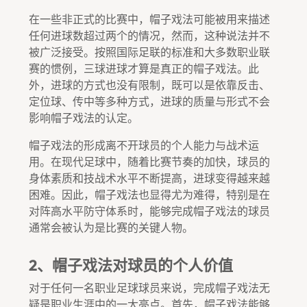
在一些非正式的比赛中，帽子戏法可能被用来描述
任何进球数超过两个的情况，然而，这种说法并不
被广泛接受。按照国际足联的标准和大多数职业联
赛的惯例，三球进球才算是真正的帽子戏法。此
外，进球的方式也没有限制，既可以是依靠反击、
定位球、传中等多种方式，进球的质量与形式不会
影响帽子戏法的认定。
帽子戏法的形成离不开球员的个人能力与战术运
用。在现代足球中，随着比赛节奏的加快，球员的
身体素质和技战术水平不断提高，进球变得越来越
困难。因此，帽子戏法也显得尤为难得，特别是在
对阵高水平防守体系时，能够完成帽子戏法的球员
通常会被认为是比赛的关键人物。
2、帽子戏法对球员的个人价值
对于任何一名职业足球球员来说，完成帽子戏法无
疑是职业生涯中的一大亮点。首先，帽子戏法能够