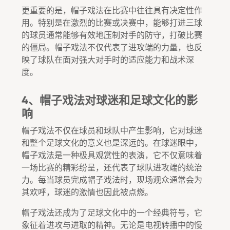
更重要的是，帽子戏法在比赛中往往具有决定性作
用。特别是在激烈的比赛或决赛中，能够打进三球
的球员通常能够有效地压制对手的防守，打破比赛
的僵局。帽子戏法不仅代表了进攻端的力量，也反
映了球队在面对强大对手时的适应能力和战术深
度。
4、帽子戏法对球迷和足球文化的影
响
帽子戏法不仅在球员和球队中产生影响，它对球迷
和整个足球文化的意义也是深远的。在球迷眼中，
帽子戏法是一种极具观赏性的表演，它不仅意味着
一场比赛的精彩纷呈，还代表了球队进攻端的统治
力。每当球员完成帽子戏法时，现场观众通常会为
其欢呼，球迷的激情也因此被点燃。
帽子戏法还成为了足球文化中的一个经典符号，它
象征着进攻与进取的精神。无论是电视转播中的慢