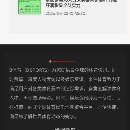
灰熊逆袭76人五大关键时刻解析 力挽
狂澜彰显全队实力
2026-08-02 10:45:20
B体育（B SPORTS）为您提供最全球的体育资讯、即
时赛事、深度人物专访以及娱乐资讯。米兰体育致力于
满足用户对各类体育赛事的追踪需求，多角度解读体育
人物，再现赛场精彩。同时，娱乐资讯辟为一专栏，旨
在打造一站式全球体育娱乐信息聚合平台，方便快捷，
满足您了解世界体育动态的需求。