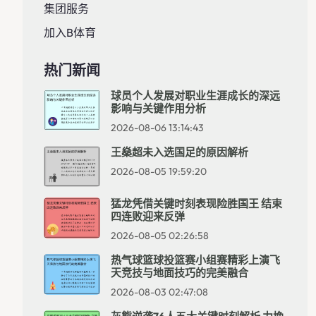
集团服务
加入B体育
热门新闻
球员个人发展对职业生涯成长的深远
影响与关键作用分析
2026-08-06 13:14:43
王燊超未入选国足的原因解析
2026-08-05 19:59:20
猛龙凭借关键时刻表现险胜国王 结束
四连败迎来反弹
2026-08-05 02:26:58
热气球篮球投篮赛小组赛精彩上演飞
天竞技与地面技巧的完美融合
2026-08-03 02:47:08