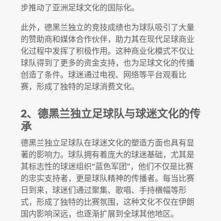
步推动了亚洲足球文化的国际化。
此外，德黑兰独立的竞技成绩也为球队吸引了大量
的赞助商和媒体合作伙伴，助力其在现代足球商业
化过程中发挥了积极作用。这种商业化模式不仅让
球队得到了更多的资金支持，也为足球文化的传播
创造了条件。球迷通过电视、网络等平台观看比
赛，形成了独特的足球消费文化。
2、德黑兰独立足球队与球迷文化的传
承
德黑兰独立足球队在球迷文化的塑造方面也具有显
著的影响力。球队拥有着庞大的球迷基础，尤其是
其标志性的球迷组织“蓝色军团”，他们不仅是比赛
的忠实支持者，更是球队精神的传播者。每当比赛
日到来，球迷们通过聚集、歌唱、手持横幅等形
式，形成了独特的比赛氛围，这种文化不仅在伊朗
国内影响深远，也逐渐扩展到全球其他地区。