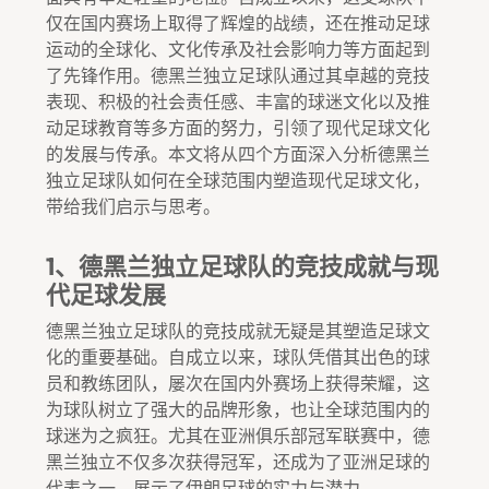
仅在国内赛场上取得了辉煌的战绩，还在推动足球
运动的全球化、文化传承及社会影响力等方面起到
了先锋作用。德黑兰独立足球队通过其卓越的竞技
表现、积极的社会责任感、丰富的球迷文化以及推
动足球教育等多方面的努力，引领了现代足球文化
的发展与传承。本文将从四个方面深入分析德黑兰
独立足球队如何在全球范围内塑造现代足球文化，
带给我们启示与思考。
1、德黑兰独立足球队的竞技成就与现
代足球发展
德黑兰独立足球队的竞技成就无疑是其塑造足球文
化的重要基础。自成立以来，球队凭借其出色的球
员和教练团队，屡次在国内外赛场上获得荣耀，这
为球队树立了强大的品牌形象，也让全球范围内的
球迷为之疯狂。尤其在亚洲俱乐部冠军联赛中，德
黑兰独立不仅多次获得冠军，还成为了亚洲足球的
代表之一，展示了伊朗足球的实力与潜力。