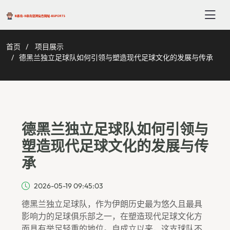
首页
项目展示
德黑兰独立足球队如何引领与塑造现代足球文化的发展与传承
德黑兰独立足球队如何引领与
塑造现代足球文化的发展与传
承
2026-05-19 09:45:03
德黑兰独立足球队，作为伊朗历史最为悠久且最具
影响力的足球俱乐部之一，在塑造现代足球文化方
面具有举足轻重的地位。自成立以来，这支球队不