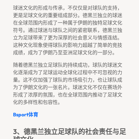
球迷文化的形成与传承，不仅仅是对球队的支持，
更是足球文化的重要组成部分。德黑兰独立的球迷
在全球范围内形成了一种属于伊朗的独特足球文化
符号。通过球迷与球队之间的紧密联系，德黑兰独
立为足球带来了更为深厚的社会意义与情感连结。
这种文化现象使得球队的影响力超越了简单的竞技
成绩，成为了伊朗乃至亚洲足球文化的一部分。
随着德黑兰独立足球队的持续成功，球队的球迷文
化逐渐成为了足球运动全球化过程中不可忽视的力
量。这不仅加强了球队的市场吸引力，也让球队成
为了伊朗文化的一张名片。球迷文化不仅在赛场外
形成了浓厚的氛围，也在全球范围内推动了足球文
化的多样性和包容性。
Bsport体育
3、德黑兰独立足球队的社会责任与足