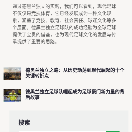
通过德黑兰独立的实践，我们可以看到，现代足球
不仅仅是竞技体育，它已经发展成为一种文化现
象，涵盖了竞技、教育、社会责任、球迷文化等多
个层面。德黑兰独立足球队的成功经验为全球足球
提供了宝贵的借鉴，也为现代足球文化的发展与传
承提供了重要的思路。
德黑兰独立之路：从历史动荡到现代崛起的十个
关键转折点
德黑兰独立足球队崛起成为足球豪门新力量的背
后故事
搜索