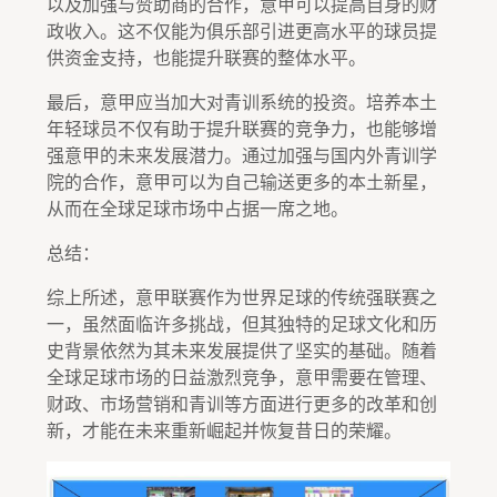
以及加强与赞助商的合作，意甲可以提高自身的财
政收入。这不仅能为俱乐部引进更高水平的球员提
供资金支持，也能提升联赛的整体水平。
最后，意甲应当加大对青训系统的投资。培养本土
年轻球员不仅有助于提升联赛的竞争力，也能够增
强意甲的未来发展潜力。通过加强与国内外青训学
院的合作，意甲可以为自己输送更多的本土新星，
从而在全球足球市场中占据一席之地。
总结：
综上所述，意甲联赛作为世界足球的传统强联赛之
一，虽然面临许多挑战，但其独特的足球文化和历
史背景依然为其未来发展提供了坚实的基础。随着
全球足球市场的日益激烈竞争，意甲需要在管理、
财政、市场营销和青训等方面进行更多的改革和创
新，才能在未来重新崛起并恢复昔日的荣耀。