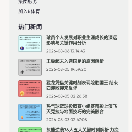
集团服务
加入B体育
热门新闻
球员个人发展对职业生涯成长的深远
影响与关键作用分析
2026-08-06 13:14:43
王燊超未入选国足的原因解析
2026-08-05 19:59:20
猛龙凭借关键时刻表现险胜国王 结束
四连败迎来反弹
2026-08-05 02:26:58
热气球篮球投篮赛小组赛精彩上演飞
天竞技与地面技巧的完美融合
2026-08-03 02:47:08
灰熊逆袭76人五大关键时刻解析 力挽