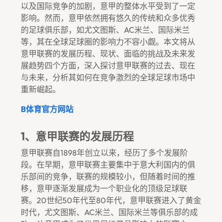
以及国际竞争的加剧，意甲的整体水平受到了一定
影响。然而，意甲依然拥有悠久的传统和众多优秀
的足球俱乐部，如尤文图斯、AC米兰、国际米兰
等，其在全球足球圈的影响力不容小觑。本文将从
意甲联赛的发展历程、现状、面临的挑战及未来发
展趋势四个方面，深入探讨意甲联赛的过去、现在
与未来，分析其如何在竞争激烈的全球足球市场中
重新崛起。
B体育官方网站
1、意甲联赛的发展历程
意甲联赛自1898年创立以来，经历了多个发展阶
段。在早期，意甲联赛主要集中于意大利国内的俱
乐部间的竞争，联赛的规模较小，但随着时间的推
移，意甲逐渐发展成为一个职业化的顶级足球联
赛。20世纪50年代至80年代，意甲联赛进入了黄金
时代，尤文图斯、AC米兰、国际米兰等俱乐部的成