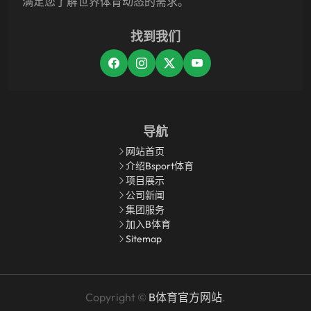
满足您了解世界体育动态的需求。
找到我们
导航
网站首页
介绍bsport体育
项目展示
公司新闻
集团服务
加入B体育
Sitemap
Copyright ©
B体育官方网站
.