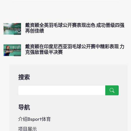
戴资颖全英羽毛球公开赛表现出色 成功晋级四强
再创佳绩
戴资颖在印度尼西亚羽毛球公开赛中精彩表现 力
克强敌晋级半决赛
搜索
导航
介绍bsport体育
项目展示