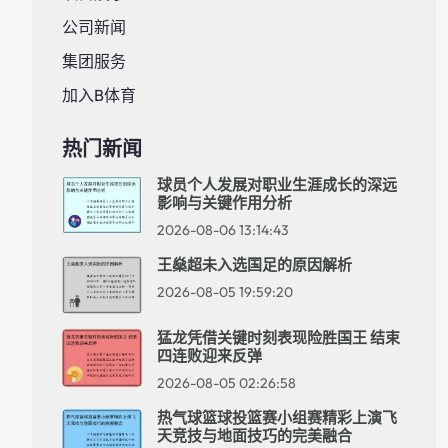
公司新闻
集团服务
加入B体育
热门新闻
球员个人发展对职业生涯成长的深远
影响与关键作用分析
2026-08-06 13:14:43
王燊超未入选国足的原因解析
2026-08-05 19:59:20
猛龙凭借关键时刻表现险胜国王 结束
四连败迎来反弹
2026-08-05 02:26:58
热气球篮球投篮赛小组赛精彩上演飞
天竞技与地面技巧的完美融合