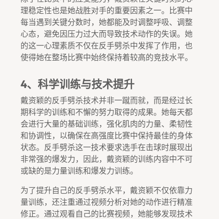
理稳定性也是她战胜对手的重要因素之一。比赛中
每当遇到关键分数时，她都能及时调整呼吸、调整
心态，避免因压力过大而导致技术动作的失误。她
的这一心理素质不仅在反手劈杀中发挥了作用，也
使得她在整场比赛中始终保持着较高的竞技水平。
4、科学训练与技术提升
戴资颖的反手劈杀技术并非一蹴而就，而是经过长
期科学的训练和不懈的努力取得的成果。她每天都
会进行大量的基础训练，强化肌肉的力量、柔韧性
和协调性，以确保在高强度比赛中保持最佳的身体
状态。反手劈杀这一技术要求选手在击球时展现出
非常强的爆发力，因此，戴资颖的训练内容中不可
或缺的是力量训练和爆发力训练。
为了提升自己的反手劈杀水平，戴资颖不仅依靠力
量训练，还注重通过视频分析对她的动作进行精准
修正。通过观看自己的比赛视频，她能够发现技术