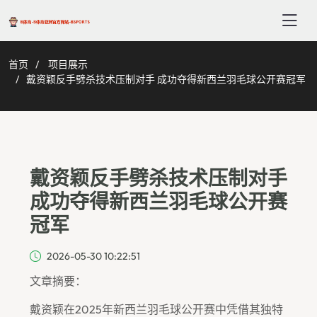
首页
项目展示
戴资颖反手劈杀技术压制对手 成功夺得新西兰羽毛球公开赛冠军
戴资颖反手劈杀技术压制对手
成功夺得新西兰羽毛球公开赛
冠军
2026-05-30 10:22:51
文章摘要：
戴资颖在2025年新西兰羽毛球公开赛中凭借其独特