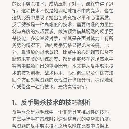
的反手劈杀技术，成功压制了对手，最终夺得了冠
军。这项技术不仅是她羽毛球技术中的亮点，也在
这场比赛中展现了她出色的竞技水平和心理素质。
反手劈杀是一种高难度的技术，需要精准的力量控
制与高度的技巧要求。戴资颖凭借其娴熟的反手劈
杀技能，多次逆袭对手，尤其是在面对体力上有所
劣势的情况下，她的反手劈杀显得尤为关键。此
外，戴资颖的战术意识、比赛中的心理调节以及不
断追求完美的训练态度，都是她能够在这场高水平
赛事中脱颖而出的重要因素。本文将从反手劈杀技
术的技巧剖析、战术运用、心理调适以及训练方法
四个方面对戴资颖的表现进行详细分析，探讨她如
何凭借这一独特技术，最终赢得冠军。
1、反手劈杀技术的技巧剖析
反手劈杀是羽毛球中一个非常具有挑战性的技巧，
它需要选手在击球时迅速调整自己的姿势和角度。
戴资颖的反手劈杀技术之所以能在比赛中占据上