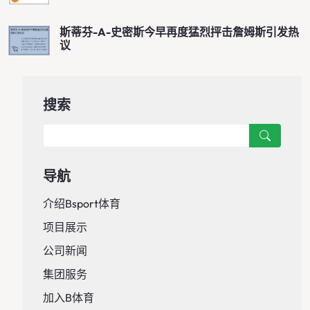
斯蒂芬-A-史密斯今早再度猛烈抨击詹姆斯引发热
议
搜索
导航
介绍bsport体育
项目展示
公司新闻
集团服务
加入B体育