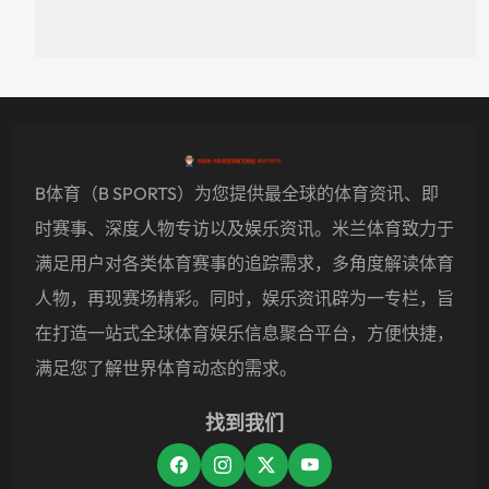
B体育（B SPORTS）为您提供最全球的体育资讯、即
时赛事、深度人物专访以及娱乐资讯。米兰体育致力于
满足用户对各类体育赛事的追踪需求，多角度解读体育
人物，再现赛场精彩。同时，娱乐资讯辟为一专栏，旨
在打造一站式全球体育娱乐信息聚合平台，方便快捷，
满足您了解世界体育动态的需求。
找到我们