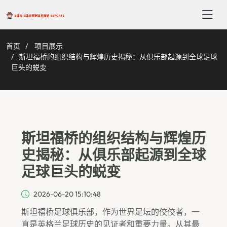
首页
项目展示
斯坦福桥的组织结构与辉煌历史揭秘：从俱乐部起源到全球足球
巨头的蜕变
斯坦福桥的组织结构与辉煌历
史揭秘：从俱乐部起源到全球
足球巨头的蜕变
2026-06-20 15:10:48
斯坦福桥足球俱乐部，作为世界足坛的佼佼者，一
直是英格兰足球历史的见证者和重要力量。从其最