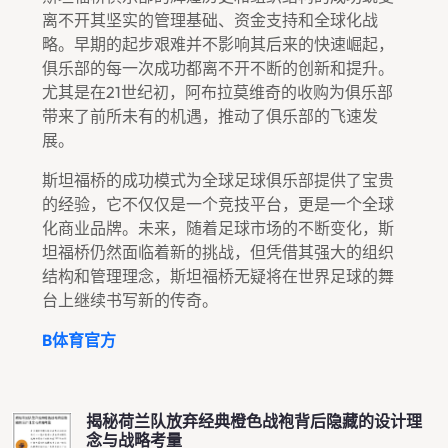
离不开其坚实的管理基础、资金支持和全球化战
略。早期的起步艰难并不影响其后来的快速崛起，
俱乐部的每一次成功都离不开不断的创新和提升。
尤其是在21世纪初，阿布拉莫维奇的收购为俱乐部
带来了前所未有的机遇，推动了俱乐部的飞速发
展。
斯坦福桥的成功模式为全球足球俱乐部提供了宝贵
的经验，它不仅仅是一个竞技平台，更是一个全球
化商业品牌。未来，随着足球市场的不断变化，斯
坦福桥仍然面临着新的挑战，但凭借其强大的组织
结构和管理理念，斯坦福桥无疑将在世界足球的舞
台上继续书写新的传奇。
B体育官方
揭秘荷兰队放弃经典橙色战袍背后隐藏的设计理
念与战略考量