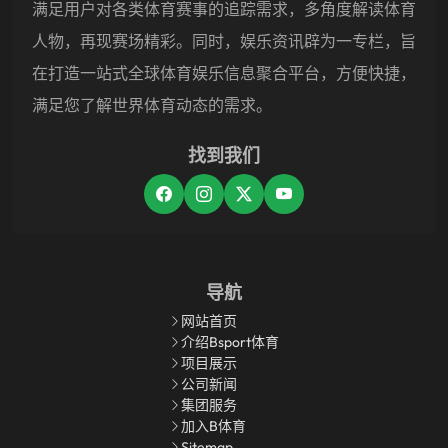
满足用户对各类体育赛事的追踪需求，多角度解读体育
人物，再现赛场精彩。同时，娱乐资讯辟为一专栏，旨
在打造一站式全球体育娱乐信息聚合平台，方便快捷，
满足您了解世界体育动态的需求。
找到我们
导航
网站首页
介绍bsport体育
项目展示
公司新闻
集团服务
加入B体育
Sitemap