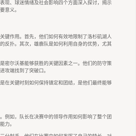
表现、球迷情绪及社会影响四个方面深入探讨，揭示
要意义。
关键作用。首先，他们如何有效地限制了洛杉矶湖人
的反扑。其次，雄鹿队是如何利用自身的优势，尤其
是密尔沃基能够获胜的关键因素之一。他们的防守策
进攻端找到了突破口。
是在关键时刻如何保持镇定和团结，是他们最终能够
。例如，队长在决赛中的领导作用如何影响了整个团
能力。