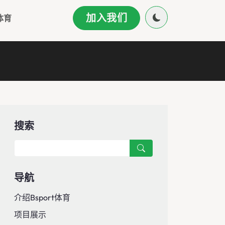
加入我们
体育
搜索
导航
介绍bsport体育
项目展示