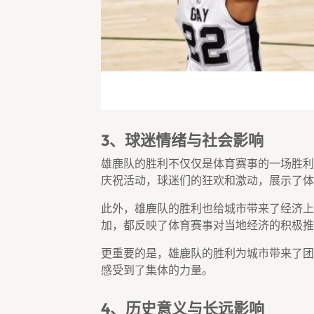
3、球迷情绪与社会影响
雄鹿队的胜利不仅仅是体育赛事的一场胜利
庆祝活动，球迷们的狂欢和激动，展示了体
此外，雄鹿队的胜利也给城市带来了经济上
加，都反映了体育赛事对当地经济的积极推
更重要的是，雄鹿队的胜利为城市带来了团
感受到了集体的力量。
4、历史意义与长远影响