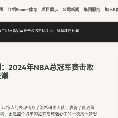
页
介绍bsport体育
项目展示
公司新闻
集团服务
加入B
4年NBA总冠军赛击败洛杉矶湖人，掀起球迷狂潮
：2024年NBA总冠军赛击败
狂潮
上，以惊人的表现击败了洛杉矶湖人队，赢得了队史首
利，更是整个城市的狂欢与球迷心中的一次集体梦想