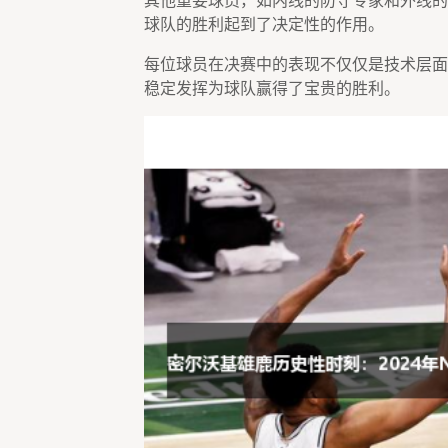
其他重要球员，如内线的防守专家和外线的
球队的胜利起到了决定性的作用。
每位球员在决赛中的表现不仅仅是技术层面
稳定发挥为球队赢得了宝贵的胜利。