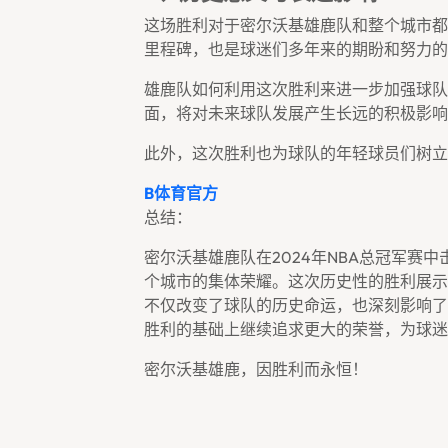
这场胜利对于密尔沃基雄鹿队和整个城市都
里程碑，也是球迷们多年来的期盼和努力的
雄鹿队如何利用这次胜利来进一步加强球队
面，将对未来球队发展产生长远的积极影响
此外，这次胜利也为球队的年轻球员们树立
B体育官方
总结：
密尔沃基雄鹿队在2024年NBA总冠军赛
个城市的集体荣耀。这次历史性的胜利展示
不仅改变了球队的历史命运，也深刻影响了
胜利的基础上继续追求更大的荣誉，为球迷
密尔沃基雄鹿，因胜利而永恒！